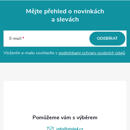
Mějte přehled o novinkách
a slevách
Z
á
E-mail
ODEBÍRAT
p
Vložením e-mailu souhlasíte s
podmínkami ochrany osobních údajů
a
t
í
info
@
style4.cz