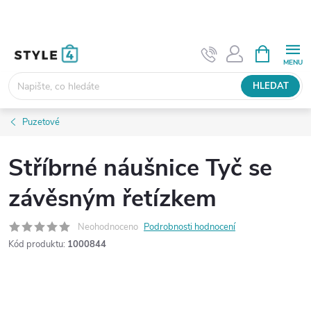
Přejít
na
obsah
NÁKUPNÍ
KOŠÍK
HLEDAT
Puzetové
Stříbrné náušnice Tyč se
závěsným řetízkem
Neohodnoceno
Podrobnosti hodnocení
Kód produktu:
1000844