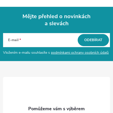
Mějte přehled o novinkách
a slevách
Z
á
E-mail
ODEBÍRAT
p
Vložením e-mailu souhlasíte s
podmínkami ochrany osobních údajů
a
t
í