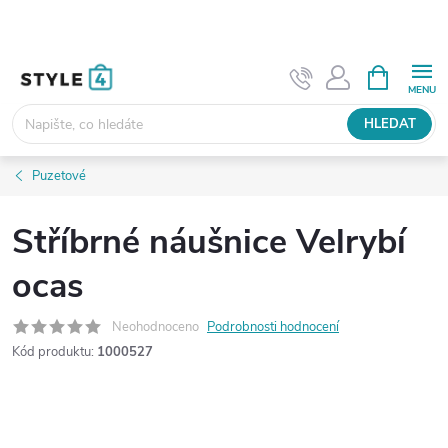
Přejít
na
obsah
NÁKUPNÍ
KOŠÍK
HLEDAT
Puzetové
Stříbrné náušnice Velrybí
ocas
Neohodnoceno
Podrobnosti hodnocení
Kód produktu:
1000527