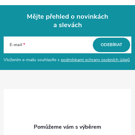
Mějte přehled o novinkách
a slevách
Z
á
E-mail
ODEBÍRAT
p
Vložením e-mailu souhlasíte s
podmínkami ochrany osobních údajů
a
t
í