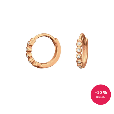
–10 %
835 Kč