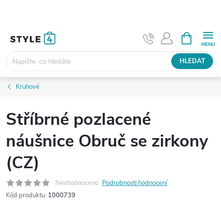
Přejít
na
obsah
NÁKUPNÍ
KOŠÍK
HLEDAT
Kruhové
Stříbrné pozlacené
náušnice Obruč se zirkony
(CZ)
Neohodnoceno
Podrobnosti hodnocení
Kód produktu:
1000739