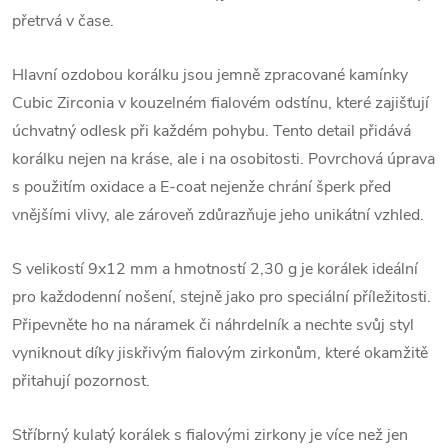
přetrvá v čase.
Hlavní ozdobou korálku jsou jemně zpracované kamínky
Cubic Zirconia v kouzelném fialovém odstínu, které zajišťují
úchvatný odlesk při každém pohybu. Tento detail přidává
korálku nejen na kráse, ale i na osobitosti. Povrchová úprava
s použitím oxidace a E-coat nejenže chrání šperk před
vnějšími vlivy, ale zároveň zdůrazňuje jeho unikátní vzhled.
S velikostí 9x12 mm a hmotností 2,30 g je korálek ideální
pro každodenní nošení, stejně jako pro speciální příležitosti.
Připevněte ho na náramek či náhrdelník a nechte svůj styl
vyniknout díky jiskřivým fialovým zirkonům, které okamžitě
přitahují pozornost.
Stříbrný kulatý korálek s fialovými zirkony je více než jen