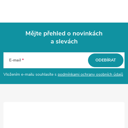
Mějte přehled o novinkách
a slevách
Z
á
E-mail
ODEBÍRAT
p
Vložením e-mailu souhlasíte s
podmínkami ochrany osobních údajů
a
t
í