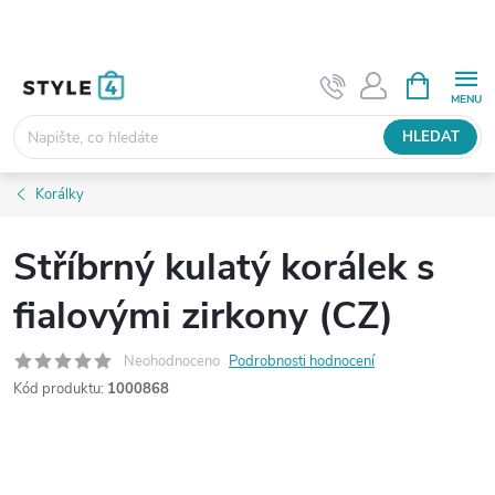
Přejít
na
obsah
NÁKUPNÍ
KOŠÍK
HLEDAT
Korálky
Stříbrný kulatý korálek s
fialovými zirkony (CZ)
Neohodnoceno
Podrobnosti hodnocení
Kód produktu:
1000868