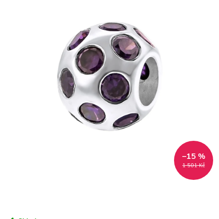
–15 %
1 501 Kč