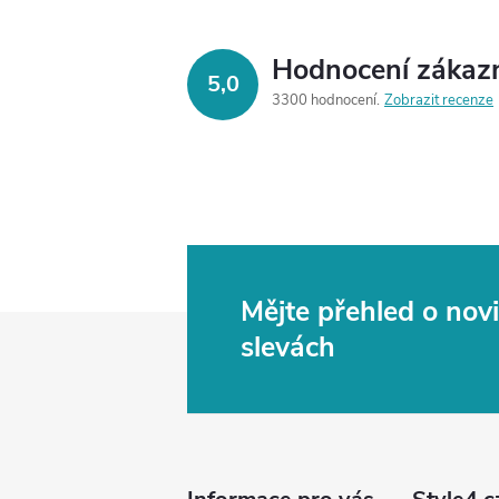
Hodnocení zákaz
5,0
3300 hodnocení
Zobrazit recenze
Mějte přehled o no
Z
slevách
á
p