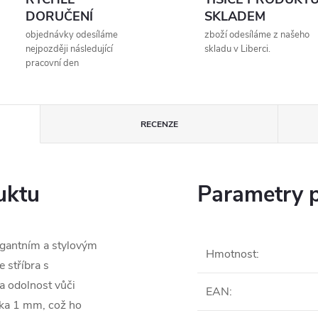
DORUČENÍ
SKLADEM
objednávky odesíláme
zboží odesíláme z našeho
nejpozději následující
skladu v Liberci.
pracovní den
RECENZE
uktu
Parametry 
legantním a stylovým
Hmotnost
:
 stříbra s
 a odolnost vůči
EAN
:
ířka 1 mm, což ho