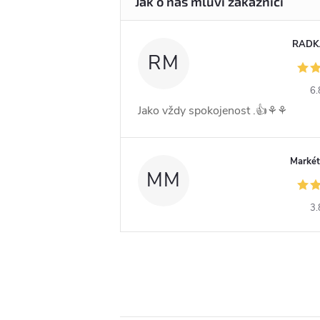
RADK
RM
6.
Jako vždy spokojenost .👍⚘️⚘️
Markét
MM
3.