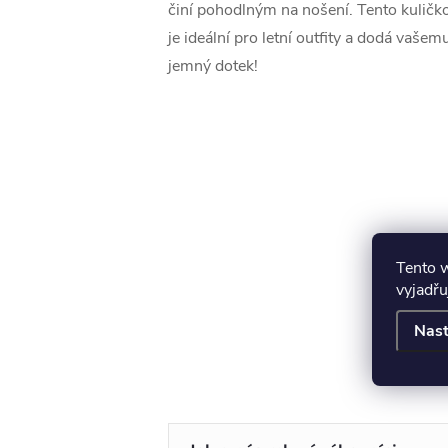
činí pohodlným na nošení. Tento kuličk
je ideální pro letní outfity a dodá vaše
jemný dotek!
Tento 
vyjadřu
Nast