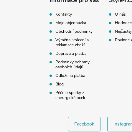
a
Informace pro vás
Style4.c
t
Kontakty
O nás
Moje objednávka
Hodnoce
í
Obchodní podmínky
Nejčastěj
Výměna, vrácení a
Povinné 
reklamace zboží
Doprava a platba
Podmínky ochrany
osobních údajů
Odložená platba
Blog
Péče o šperky z
chirurgické oceli
Facebook
Instagra