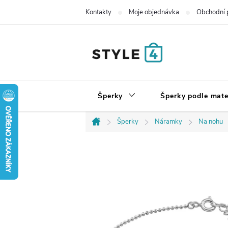
Přejít
Kontakty
Moje objednávka
Obchodní 
na
obsah
Šperky
Šperky podle mate
Šperky
Náramky
Na nohu
Domů