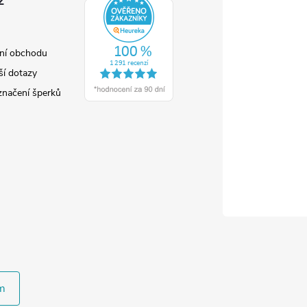
z
ní obchodu
ší dotazy
značení šperků
m