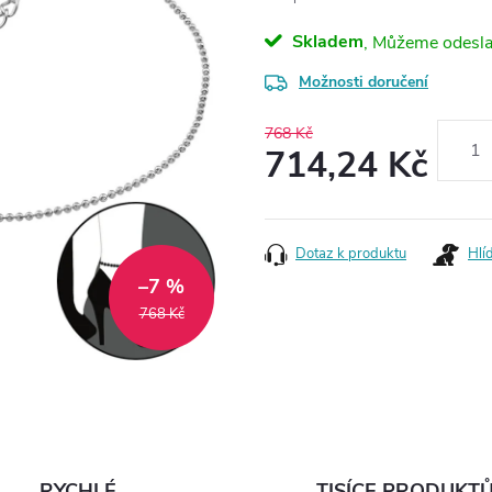
Skladem
Možnosti doručení
768 Kč
714,24 Kč
Měrná
cena:
Dotaz k produktu
Hlí
–7 %
768 Kč
RYCHLÉ
TISÍCE PRODUKT