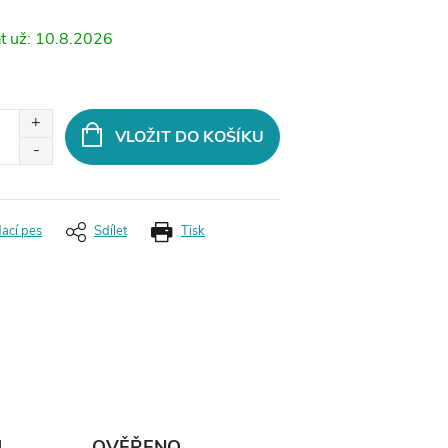
10.8.2026
VLOŽIT DO KOŠÍKU
dací pes
Sdílet
Tisk
Ů
OVĚŘENO