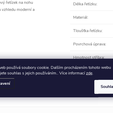
ový řetízek na nohu
Délka řetízku
:
mu vzhledu moderní a
Materiál
:
Tloušťka řetízku
:
Povrchová úprava
:
Hmotnost stříbra
:
web používá soubory cookie. Dalším procházením tohoto webu
jete souhlas s jejich používáním.. Více informací
zde
.
Produkt naleznete 
avení
Souhl
Na nohu