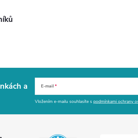
níků
vinkách
a
E-mail
Vložením e-mailu souhlasíte s
podmínkami ochrany o