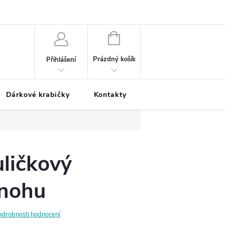
Podmínky ochrany osobních údajů
Odložená platba
Blog
Pé
NÁKUPNÍ
KOŠÍK
Prázdný košík
Přihlášení
Dárkové krabičky
Kontakty
Moje objednávka
uličkový
 nohu
odrobnosti hodnocení