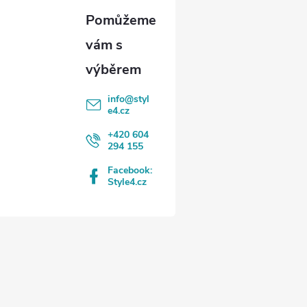
info
@
styl
e4.cz
+420 604
294 155
Facebook:
Style4.cz