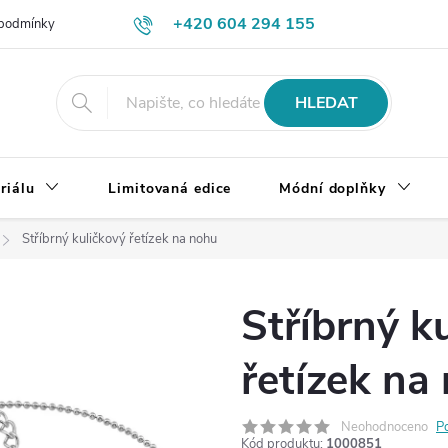
+420 604 294 155
podmínky
Výměna, vrácení a reklamace zboží
Doprava a platba
HLEDAT
riálu
Limitovaná edice
Módní doplňky
Stříbrný kuličkový řetízek na nohu
Stříbrný k
řetízek na
Neohodnoceno
P
Kód produktu:
1000851