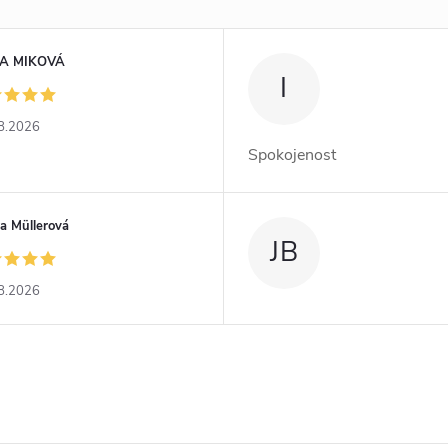
A MIKOVÁ
I
8.2026
Spokojenost
a Müllerová
JB
8.2026