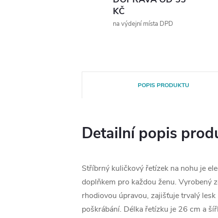
KČ
na výdejní místa DPD
POPIS PRODUKTU
Detailní popis prod
Stříbrný kuličkový řetízek na nohu je e
doplňkem pro každou ženu. Vyrobený ze
rhodiovou úpravou, zajišťuje trvalý lesk
poškrábání. Délka řetízku je 26 cm a š