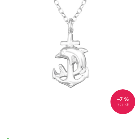
–7 %
721 Kč