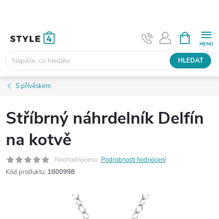
Přejít
na
obsah
NÁKUPNÍ
KOŠÍK
HLEDAT
S přívěskem
Stříbrný náhrdelník Delfín
na kotvě
Neohodnoceno
Podrobnosti hodnocení
Kód produktu:
1000998