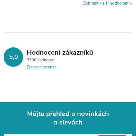
Zobrazit další hodnocení
Hodnocení zákazníků
5,0
3300 hodnocení
Zobrazit recenze
Mějte přehled o novinkách
a slevách
Z