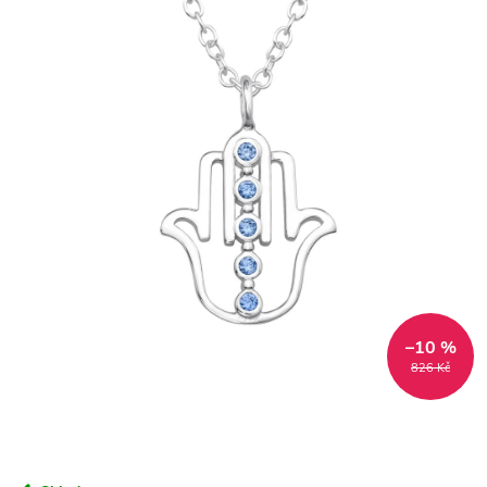
–10 %
826 Kč