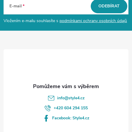
á
E-mail
ODEBÍRAT
p
Vložením e-mailu souhlasíte s
podmínkami ochrany osobních údajů
a
t
í
info
@
style4.cz
+420 604 294 155
Facebook: Style4.cz