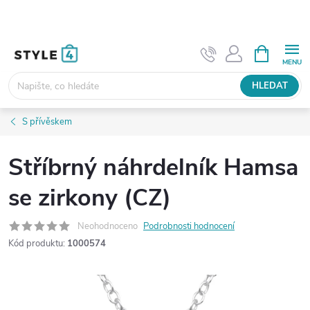
Přejít
na
obsah
NÁKUPNÍ
KOŠÍK
HLEDAT
S přívěskem
Stříbrný náhrdelník Hamsa
se zirkony (CZ)
Neohodnoceno
Podrobnosti hodnocení
Kód produktu:
1000574