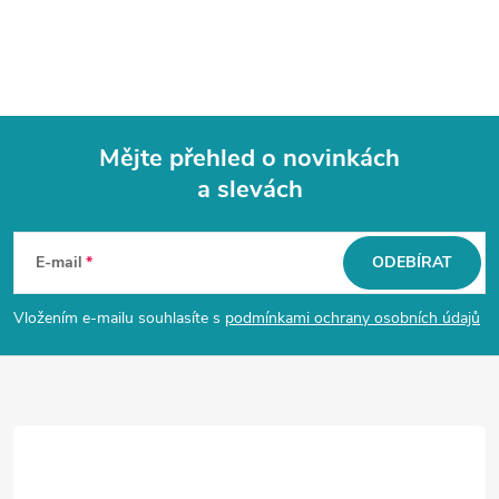
Mějte přehled o novinkách
a slevách
Z
á
E-mail
ODEBÍRAT
p
Vložením e-mailu souhlasíte s
podmínkami ochrany osobních údajů
a
t
í