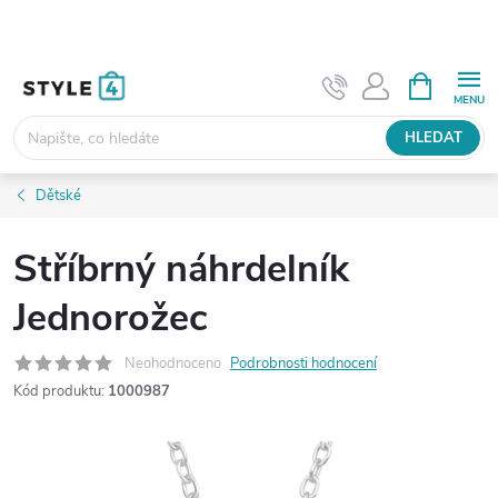
Přejít
na
obsah
NÁKUPNÍ
KOŠÍK
HLEDAT
Dětské
Stříbrný náhrdelník
Jednorožec
Neohodnoceno
Podrobnosti hodnocení
Kód produktu:
1000987