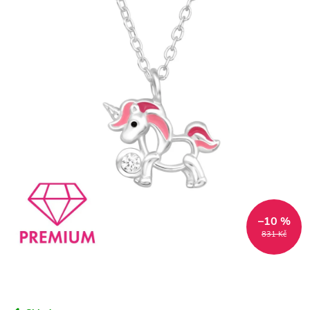
–10 %
831 Kč