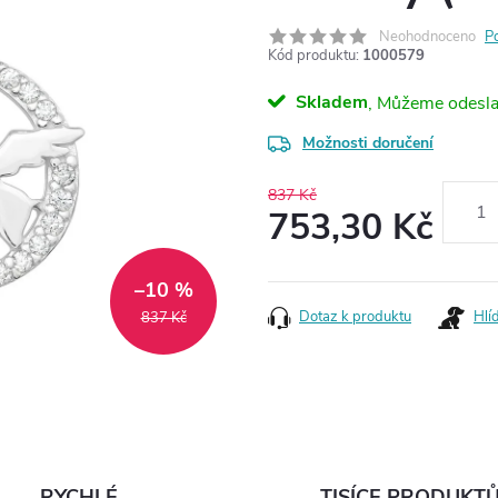
Neohodnoceno
P
Kód produktu:
1000579
Skladem
Možnosti doručení
837 Kč
753,30 Kč
Měrná
cena:
–10 %
Dotaz k produktu
Hlí
837 Kč
RYCHLÉ
TISÍCE PRODUKT