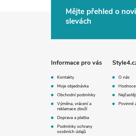
Mějte přehled o no
Z
slevách
á
p
a
Informace pro vás
Style4.c
t
Kontakty
O nás
Moje objednávka
Hodnoce
í
Obchodní podmínky
Nejčastěj
Výměna, vrácení a
Povinné 
reklamace zboží
Doprava a platba
Podmínky ochrany
osobních údajů