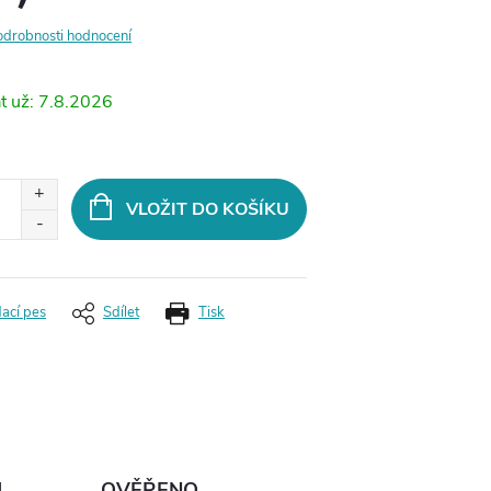
odrobnosti hodnocení
7.8.2026
VLOŽIT DO KOŠÍKU
dací pes
Sdílet
Tisk
Ů
OVĚŘENO