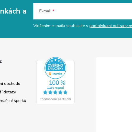
vinkách
a
E-mail
Vložením e-mailu souhlasíte s
podmínkami ochrany o
z
ní obchodu
ší dotazy
značení šperků