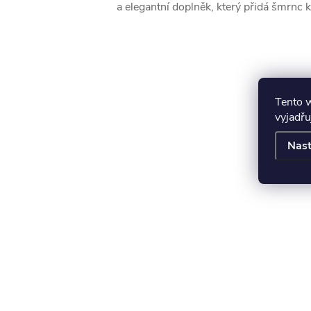
a elegantní doplněk, který přidá šmrnc 
Tento 
vyjadřu
Nast