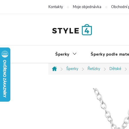
Přejít
Kontakty
Moje objednávka
Obchodní 
na
obsah
Šperky
Šperky podle mate
Šperky
Řetízky
Dětské
Domů