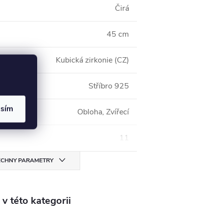
Čirá
45 cm
Kubická zirkonie (CZ)
Stříbro 925
asím
Obloha, Zvířecí
11
CHNY PARAMETRY
v této kategorii