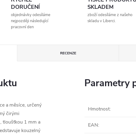
DORUČENÍ
SKLADEM
objednávky odesíláme
zboží odesíláme z našeho
nejpozději následující
skladu v Liberci.
pracovní den
RECENZE
uktu
Parametry 
ce a měsíce, určený
Hmotnost
:
ný čirými
m, tloušťkou 1 mm a
EAN
:
edstavuje kouzelný