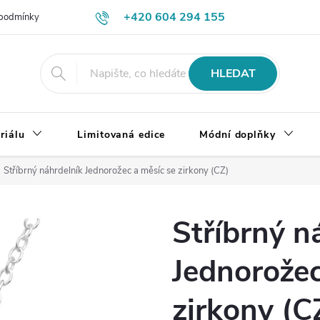
+420 604 294 155
podmínky
Výměna, vrácení a reklamace zboží
Doprava a platba
HLEDAT
riálu
Limitovaná edice
Módní doplňky
Stříbrný náhrdelník Jednorožec a měsíc se zirkony (CZ)
Stříbrný n
Jednorožec
zirkony (C