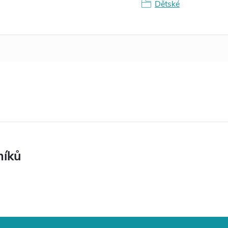
Dětské
níků