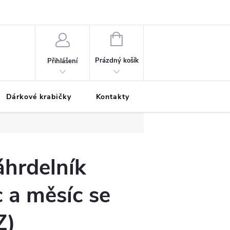
Podmínky ochrany osobních údajů
Odložená platba
Blog
Pé
NÁKUPNÍ
KOŠÍK
Prázdný košík
Přihlášení
Dárkové krabičky
Kontakty
Moje objednávka
áhrdelník
 a měsíc se
Z)