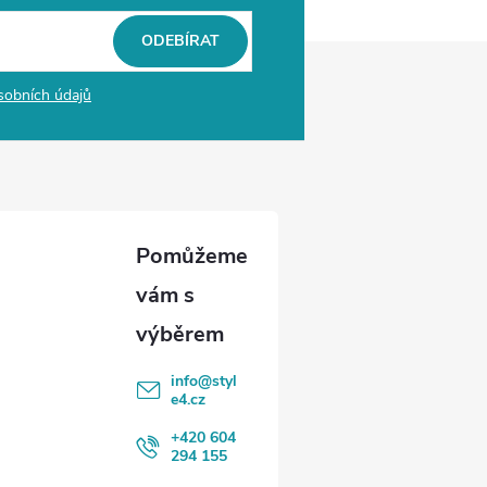
ODEBÍRAT
sobních údajů
info
@
styl
e4.cz
+420 604
294 155