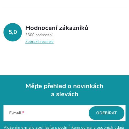
Hodnocení zákazníků
5,0
3300 hodnocení
Zobrazit recenze
Mějte přehled o novinkách
a slevách
Z
á
E-mail
ODEBÍRAT
p
Vložením e-mailu souhlasíte s
podmínkami ochrany osobních údajů