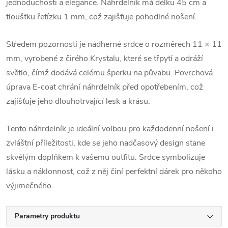
jednoduchosti a elegance. Náhrdelník má délku 45 cm a
tloušťku řetízku 1 mm, což zajišťuje pohodlné nošení.
Středem pozornosti je nádherné srdce o rozměrech 11 × 11
mm, vyrobené z čirého Krystalu, které se třpytí a odráží
světlo, čímž dodává celému šperku na půvabu. Povrchová
úprava E-coat chrání náhrdelník před opotřebením, což
zajišťuje jeho dlouhotrvající lesk a krásu.
Tento náhrdelník je ideální volbou pro každodenní nošení i
zvláštní příležitosti, kde se jeho nadčasový design stane
skvělým doplňkem k vašemu outfitu. Srdce symbolizuje
lásku a náklonnost, což z něj činí perfektní dárek pro někoho
výjimečného.
Parametry produktu