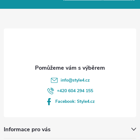
a
t
í
info
@
style4.cz
+420 604 294 155
Facebook: Style4.cz
Informace pro vás