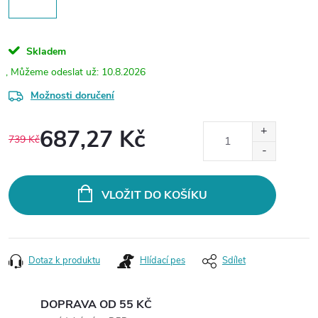
Skladem
10.8.2026
Možnosti doručení
687,27 Kč
739 Kč
Měrná
cena:
VLOŽIT DO KOŠÍKU
Dotaz k produktu
Hlídací pes
Sdílet
DOPRAVA OD 55 KČ