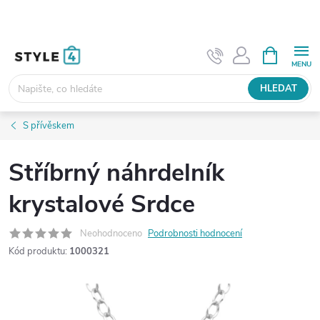
Přejít
na
obsah
NÁKUPNÍ
KOŠÍK
HLEDAT
S přívěskem
Stříbrný náhrdelník
krystalové Srdce
Neohodnoceno
Podrobnosti hodnocení
Kód produktu:
1000321