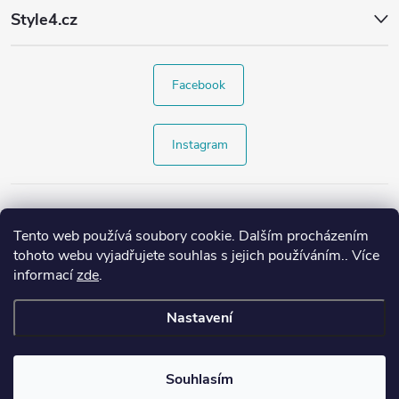
Style4.cz
Facebook
Instagram
Tento web používá soubory cookie. Dalším procházením
tohoto webu vyjadřujete souhlas s jejich používáním.. Více
informací
zde
.
Nastavení
Copyright 2026
Style4.cz
. Všechna práva vyhrazena.
Souhlasím
Vytvořil Shoptet