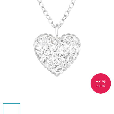
–7 %
739 Kč