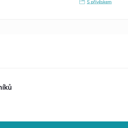
S přívěskem
níků