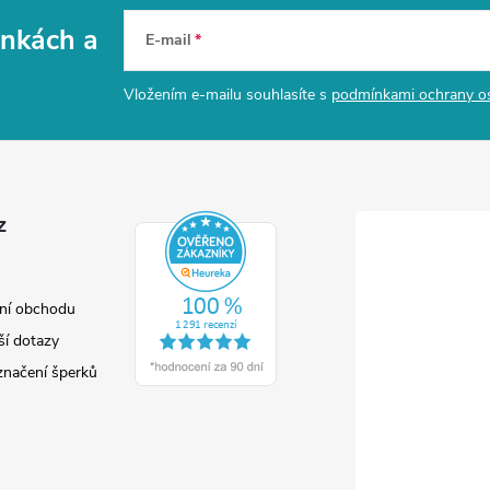
vinkách
a
E-mail
Vložením e-mailu souhlasíte s
podmínkami ochrany o
z
ní obchodu
ší dotazy
značení šperků