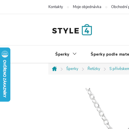
Přejít
Kontakty
Moje objednávka
Obchodní 
na
obsah
Šperky
Šperky podle mate
Šperky
Řetízky
S přívěske
Domů