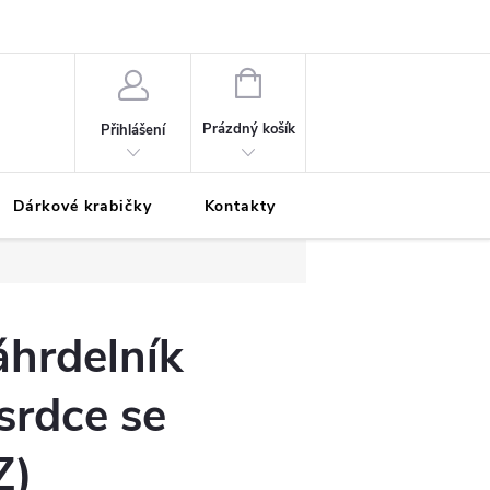
Podmínky ochrany osobních údajů
Odložená platba
Blog
Pé
NÁKUPNÍ
KOŠÍK
Prázdný košík
Přihlášení
Dárkové krabičky
Kontakty
Moje objednávka
áhrdelník
srdce se
Z)