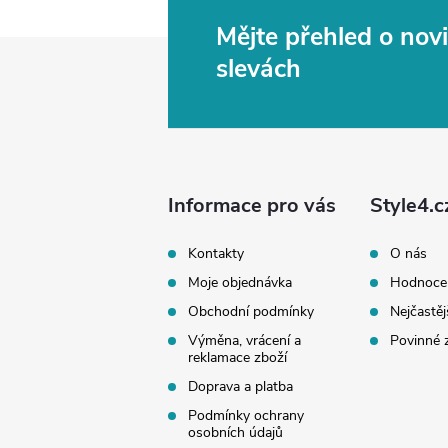
Mějte přehled o no
Z
slevách
á
p
a
Informace pro vás
Style4.c
t
Kontakty
O nás
Moje objednávka
Hodnoce
í
Obchodní podmínky
Nejčastěj
Výměna, vrácení a
Povinné 
reklamace zboží
Doprava a platba
Podmínky ochrany
osobních údajů