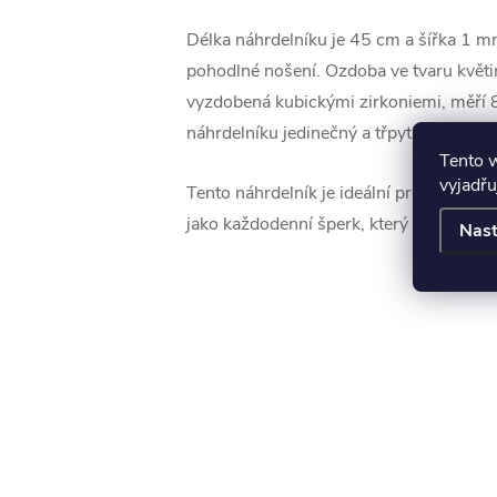
Délka náhrdelníku je 45 cm a šířka 1 m
pohodlné nošení. Ozdoba ve tvaru květ
vyzdobená kubickými zirkoniemi, měří
náhrdelníku jedinečný a třpytivý efekt.
Tento 
vyjadřu
Tento náhrdelník je ideální pro speciální
jako každodenní šperk, který doplní jakýk
Nast