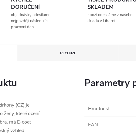
DORUČENÍ
SKLADEM
objednávky odesíláme
zboží odesíláme z našeho
nejpozději následující
skladu v Liberci.
pracovní den
RECENZE
uktu
Parametry 
irkony (CZ) je
Hmotnost
:
 ženy, které ocení
íbra, má E-coat
EAN
:
esklý vzhled.