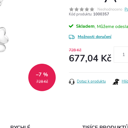
Neohodnoceno
P
Kód produktu:
1000357
Skladem
Možnosti doručení
728 Kč
677,04 Kč
Měrná
cena:
–7 %
Dotaz k produktu
Hlí
728 Kč
RYCHLÉ
TISÍCE PRODUKT