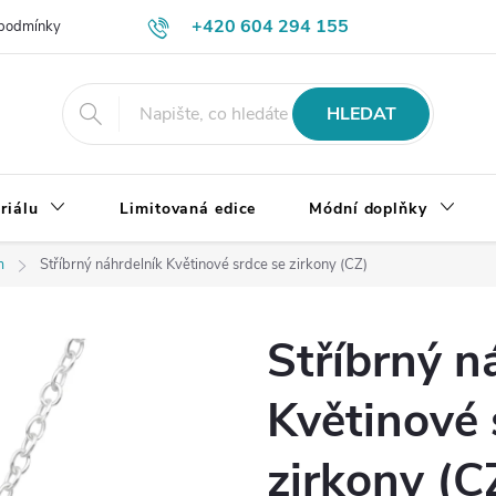
+420 604 294 155
podmínky
Výměna, vrácení a reklamace zboží
Doprava a platba
HLEDAT
riálu
Limitovaná edice
Módní doplňky
m
Stříbrný náhrdelník Květinové srdce se zirkony (CZ)
Stříbrný n
Květinové 
zirkony (C