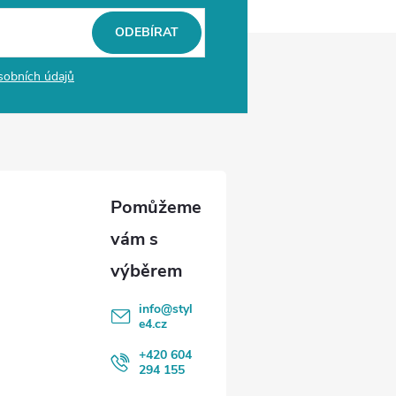
ODEBÍRAT
sobních údajů
info
@
styl
e4.cz
+420 604
294 155