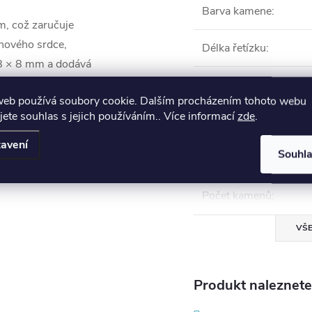
Barva kamene
:
m, což zaručuje
inového srdce,
Délka řetízku
:
 8 × 8 mm a dodává
Kámen
:
web používá soubory cookie. Dalším procházením tohoto webu
jete souhlas s jejich používáním.. Více informací
zde
.
 příležitosti nebo
Materiál
:
oliv outfit!
avení
Souhl
Motiv
:
Počet kamenů
:
VŠE
Produkt naleznete 