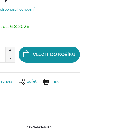
odrobnosti hodnocení
6.8.2026
VLOŽIT DO KOŠÍKU
dací pes
Sdílet
Tisk
Ů
OVĚŘENO