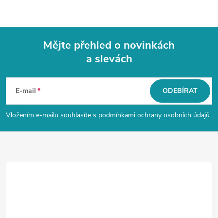
Mějte přehled o novinkách
a slevách
Z
á
E-mail
ODEBÍRAT
p
Vložením e-mailu souhlasíte s
podmínkami ochrany osobních údajů
a
t
í