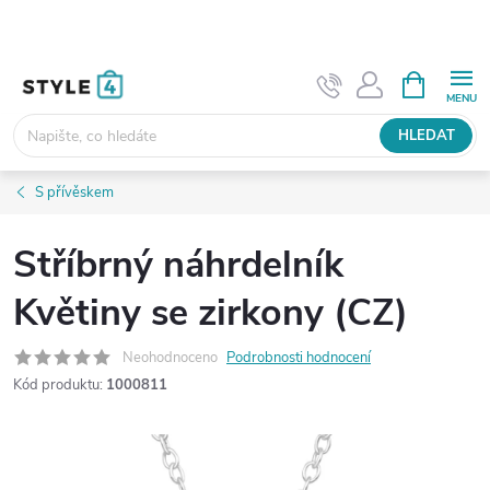
Přejít
na
obsah
NÁKUPNÍ
KOŠÍK
HLEDAT
S přívěskem
Stříbrný náhrdelník
Květiny se zirkony (CZ)
Neohodnoceno
Podrobnosti hodnocení
Kód produktu:
1000811