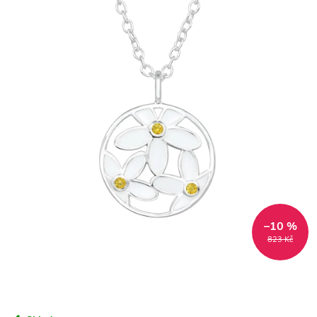
–10 %
823 Kč