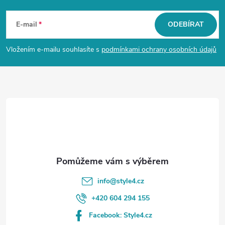
Z
á
E-mail
ODEBÍRAT
p
Vložením e-mailu souhlasíte s
podmínkami ochrany osobních údajů
a
t
í
info
@
style4.cz
+420 604 294 155
Facebook: Style4.cz