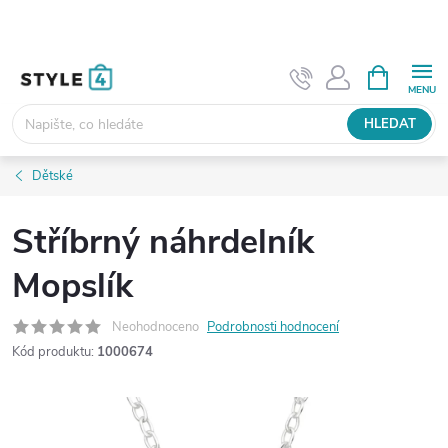
Přejít
na
obsah
NÁKUPNÍ
KOŠÍK
HLEDAT
Dětské
Stříbrný náhrdelník
Mopslík
Neohodnoceno
Podrobnosti hodnocení
Kód produktu:
1000674