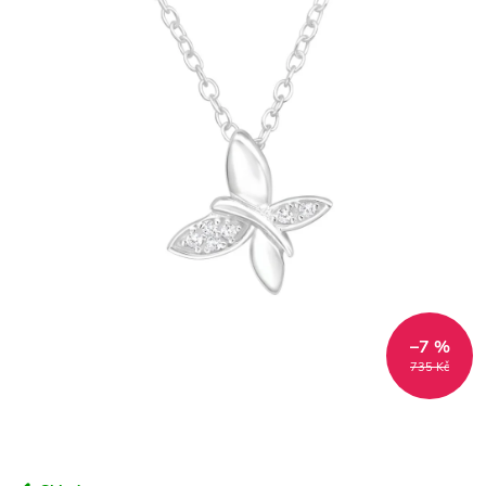
–7 %
735 Kč