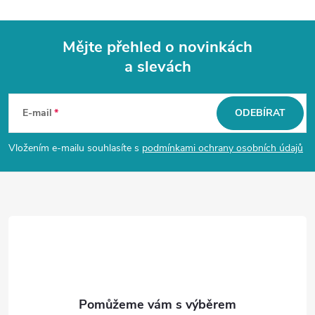
Mějte přehled o novinkách
a slevách
Z
á
E-mail
ODEBÍRAT
p
Vložením e-mailu souhlasíte s
podmínkami ochrany osobních údajů
a
t
í