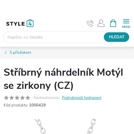
Přejít
na
obsah
NÁKUPNÍ
KOŠÍK
HLEDAT
S přívěskem
Stříbrný náhrdelník Motýl
se zirkony (CZ)
Neohodnoceno
Podrobnosti hodnocení
Kód produktu:
1000429