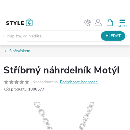
Přejít
na
obsah
NÁKUPNÍ
KOŠÍK
HLEDAT
S přívěskem
Stříbrný náhrdelník Motýl
Neohodnoceno
Podrobnosti hodnocení
Kód produktu:
1000577