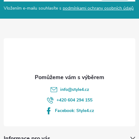
p
Vložením e-mailu souhlasíte s
podmínkami ochrany osobních údajů
a
t
í
info
@
style4.cz
+420 604 294 155
Facebook: Style4.cz
Informace pro vás