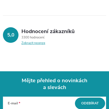
Hodnocení zákazníků
5,0
3300 hodnocení
Zobrazit recenze
Mějte přehled o novinkách
a slevách
Z
á
E-mail
ODEBÍRAT