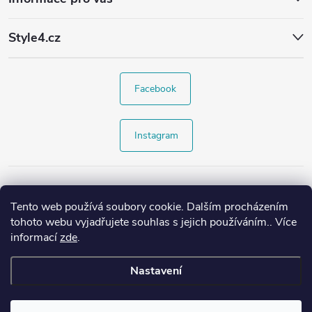
Style4.cz
Facebook
Instagram
Tento web používá soubory cookie. Dalším procházením
tohoto webu vyjadřujete souhlas s jejich používáním.. Více
informací
zde
.
Nastavení
Copyright 2026
Style4.cz
. Všechna práva vyhrazena.