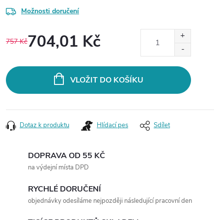
Možnosti doručení
704,01 Kč
757 Kč
Měrná
cena:
VLOŽIT DO KOŠÍKU
Dotaz k produktu
Hlídací pes
Sdílet
DOPRAVA OD 55 KČ
na výdejní místa DPD
RYCHLÉ DORUČENÍ
objednávky odesíláme nejpozději následující pracovní den