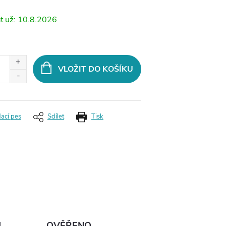
10.8.2026
VLOŽIT DO KOŠÍKU
dací pes
Sdílet
Tisk
Ů
OVĚŘENO