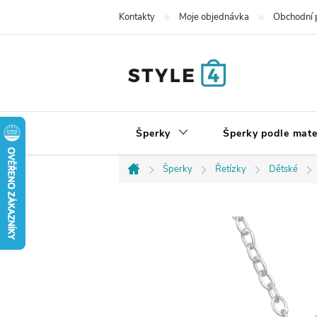
Přejít
Kontakty
Moje objednávka
Obchodní 
na
obsah
Šperky
Šperky podle mate
Šperky
Řetízky
Dětské
Domů