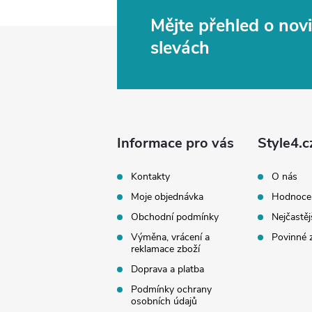
Mějte přehled o no
Z
slevách
á
p
a
Informace pro vás
Style4.c
t
Kontakty
O nás
Moje objednávka
Hodnoce
í
Obchodní podmínky
Nejčastěj
Výměna, vrácení a
Povinné 
reklamace zboží
Doprava a platba
Podmínky ochrany
osobních údajů