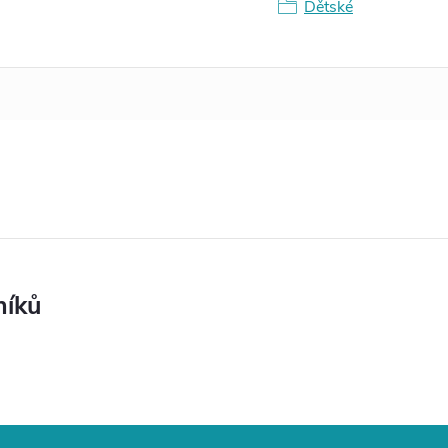
Dětské
níků