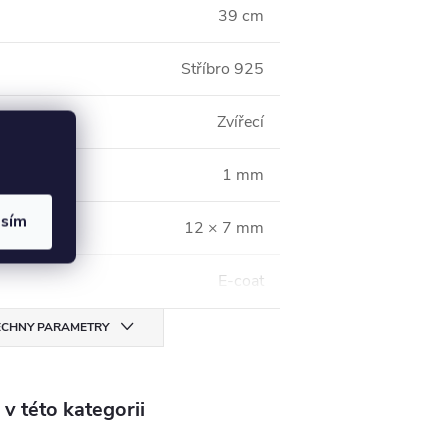
39 cm
Stříbro 925
Zvířecí
1 mm
asím
12 × 7 mm
E-coat
CHNY PARAMETRY
v této kategorii