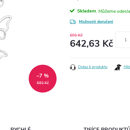
Skladem
Možnosti doručení
691 Kč
642,63 Kč
Měrná
cena:
Dotaz k produktu
Hlí
–7 %
691 Kč
RYCHLÉ
TISÍCE PRODUKT