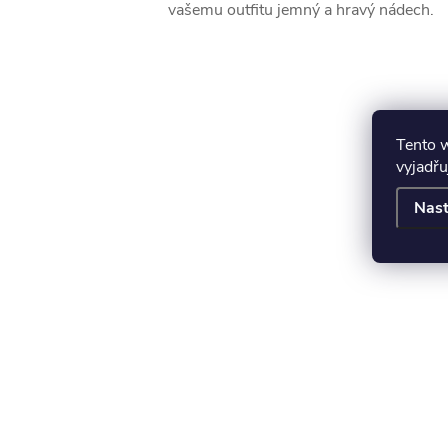
vašemu outfitu jemný a hravý nádech.
Tento 
vyjadřu
Nast