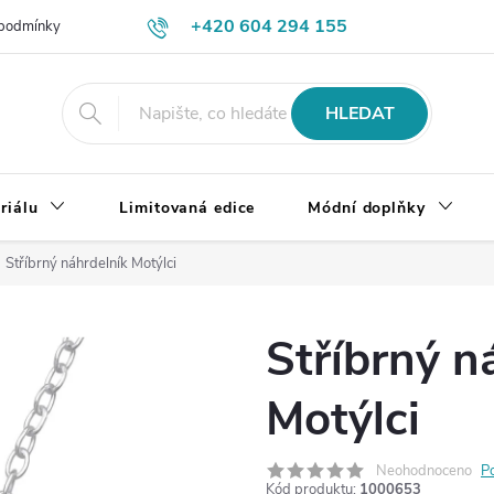
+420 604 294 155
podmínky
Výměna, vrácení a reklamace zboží
Doprava a platba
HLEDAT
riálu
Limitovaná edice
Módní doplňky
Stříbrný náhrdelník Motýlci
Stříbrný n
Motýlci
Neohodnoceno
P
Kód produktu:
1000653