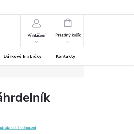
Podmínky ochrany osobních údajů
Odložená platba
Blog
Pé
NÁKUPNÍ
KOŠÍK
Prázdný košík
Přihlášení
Dárkové krabičky
Kontakty
Moje objednávka
áhrdelník
odrobnosti hodnocení