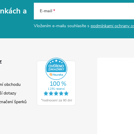
vinkách
a
E-mail
Vložením e-mailu souhlasíte s
podmínkami ochrany o
z
ní obchodu
ší dotazy
značení šperků