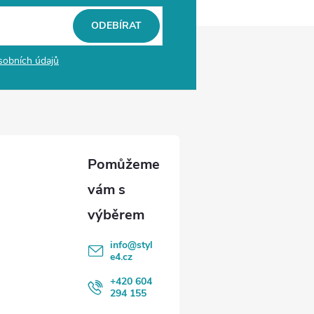
ODEBÍRAT
sobních údajů
info
@
styl
e4.cz
+420 604
294 155