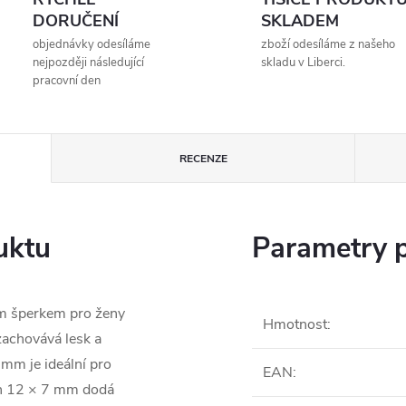
DORUČENÍ
SKLADEM
objednávky odesíláme
zboží odesíláme z našeho
nejpozději následující
skladu v Liberci.
pracovní den
RECENZE
uktu
Parametry 
ním šperkem pro ženy
Hmotnost
:
zachovává lesk a
 mm je ideální pro
EAN
:
ch 12 × 7 mm dodá