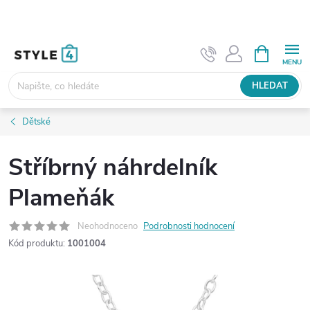
Přejít
na
obsah
NÁKUPNÍ
KOŠÍK
HLEDAT
Dětské
Stříbrný náhrdelník
Plameňák
Neohodnoceno
Podrobnosti hodnocení
Kód produktu:
1001004