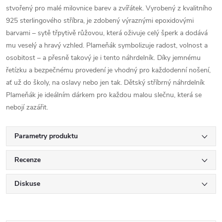
stvořený pro malé milovnice barev a zvířátek. Vyrobený z kvalitního
925 sterlingového stříbra, je zdobený výraznými epoxidovými
barvami – sytě třpytivě růžovou, která oživuje celý šperk a dodává
mu veselý a hravý vzhled. Plameňák symbolizuje radost, volnost a
osobitost – a přesně takový je i tento náhrdelník. Díky jemnému
řetízku a bezpečnému provedení je vhodný pro každodenní nošení,
ať už do školy, na oslavy nebo jen tak. Dětský stříbrný náhrdelník
Plameňák je ideálním dárkem pro každou malou slečnu, která se
nebojí zazářit.
Parametry produktu
Recenze
Diskuse