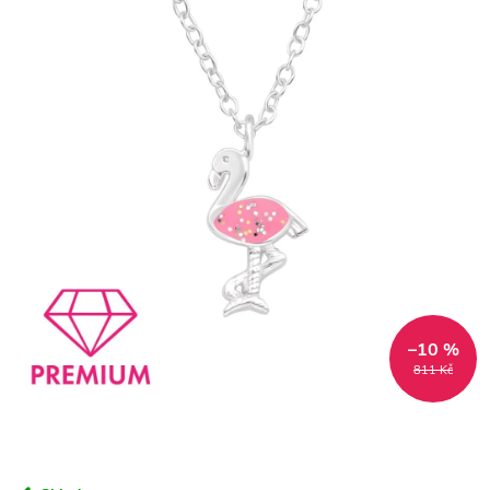
–10 %
811 Kč