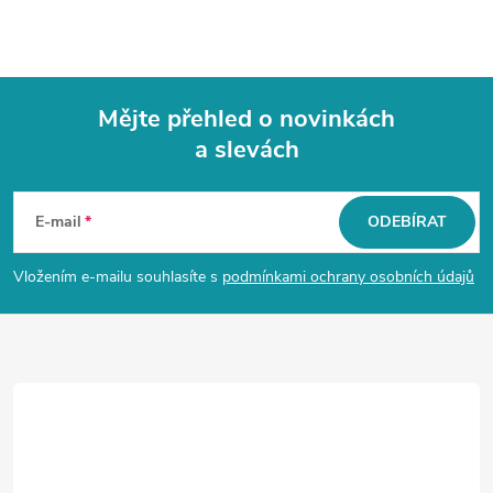
Mějte přehled o novinkách
a slevách
Z
á
E-mail
ODEBÍRAT
p
Vložením e-mailu souhlasíte s
podmínkami ochrany osobních údajů
a
t
í