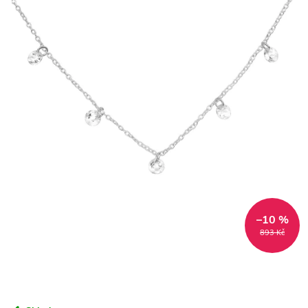
–10 %
893 Kč