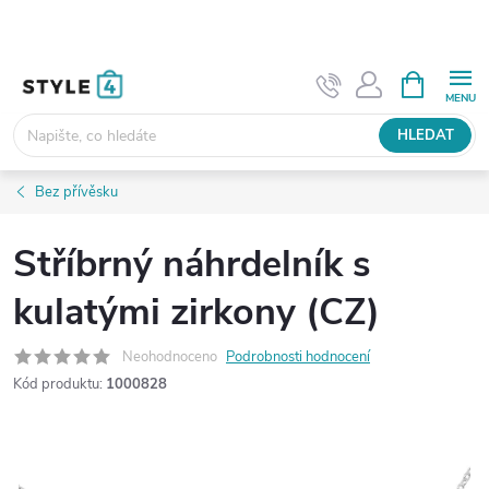
Přejít
na
obsah
NÁKUPNÍ
KOŠÍK
HLEDAT
Bez přívěsku
Stříbrný náhrdelník s
kulatými zirkony (CZ)
Neohodnoceno
Podrobnosti hodnocení
Kód produktu:
1000828