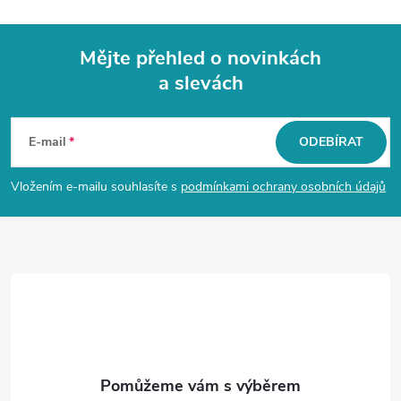
Mějte přehled o novinkách
a slevách
Z
á
E-mail
ODEBÍRAT
p
Vložením e-mailu souhlasíte s
podmínkami ochrany osobních údajů
a
t
í