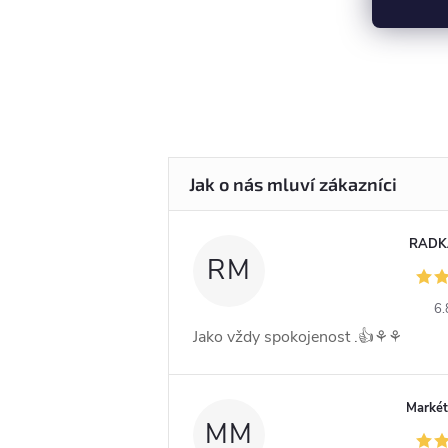
RADK
RM
6.
Jako vždy spokojenost .👍⚘️⚘️
Markét
MM