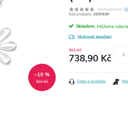
Neohodnoceno
P
Kód produktu:
1000449
Skladem
Možnosti doručení
821 Kč
738,90 Kč
Měrná
cena:
–10 %
Dotaz k produktu
Hlí
821 Kč