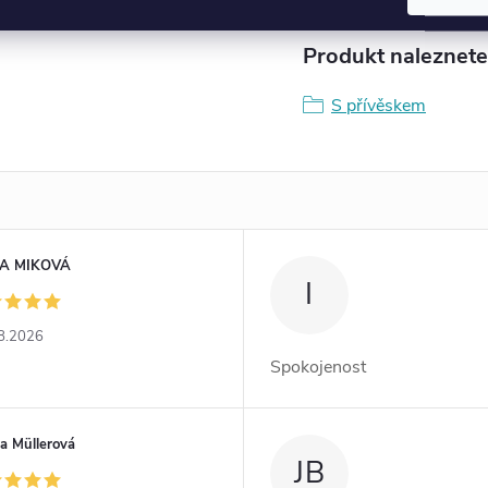
Produkt naleznete 
S přívěskem
A MIKOVÁ
I
8.2026
Spokojenost
a Müllerová
JB