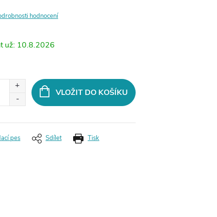
odrobnosti hodnocení
10.8.2026
VLOŽIT DO KOŠÍKU
dací pes
Sdílet
Tisk