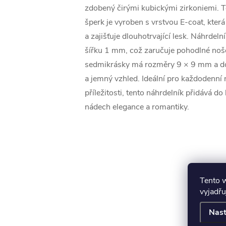
zdobený čirými kubickými zirkoniemi. T
šperk je vyroben s vrstvou E-coat, kter
a zajišťuje dlouhotrvající lesk. Náhrdel
šířku 1 mm, což zaručuje pohodlné noše
sedmikrásky má rozměry 9 × 9 mm a d
a jemný vzhled. Ideální pro každodenní n
příležitosti, tento náhrdelník přidává do
nádech elegance a romantiky.
Tento 
vyjadřu
Nast