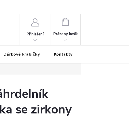
Podmínky ochrany osobních údajů
Odložená platba
Blog
Pé
NÁKUPNÍ
KOŠÍK
Prázdný košík
Přihlášení
Dárkové krabičky
Kontakty
Moje objednávka
áhrdelník
ka se zirkony