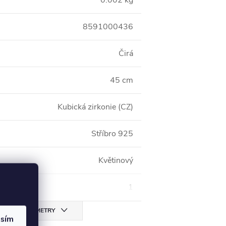
0.002 kg
8591000436
Čirá
45 cm
Kubická zirkonie (CZ)
Stříbro 925
Květinový
1
CHNY PARAMETRY
asím