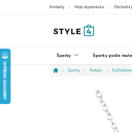
Přejít
Kontakty
Moje objednávka
Obchodní 
na
obsah
Šperky
Šperky podle mate
Šperky
Řetízky
S přívěske
Domů