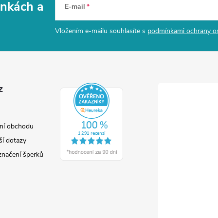
vinkách
a
E-mail
Vložením e-mailu souhlasíte s
podmínkami ochrany o
z
ní obchodu
ší dotazy
značení šperků