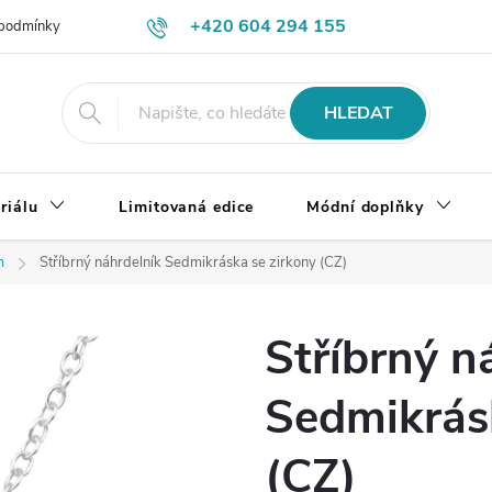
+420 604 294 155
podmínky
Výměna, vrácení a reklamace zboží
Doprava a platba
HLEDAT
riálu
Limitovaná edice
Módní doplňky
m
Stříbrný náhrdelník Sedmikráska se zirkony (CZ)
Stříbrný n
Sedmikrás
(CZ)