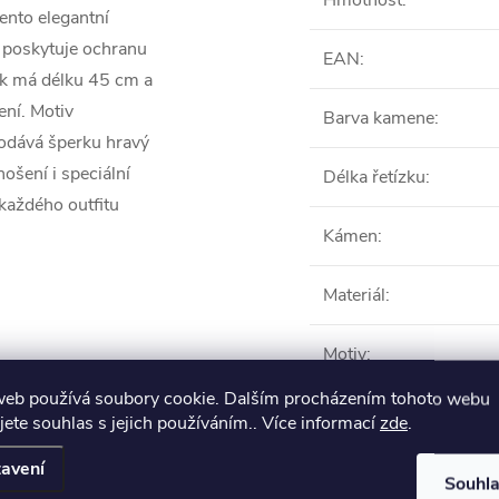
Hmotnost
:
ento elegantní
á poskytuje ochranu
EAN
:
ník má délku 45 cm a
ní. Motiv
Barva kamene
:
odává šperku hravý
ošení i speciální
Délka řetízku
:
 každého outfitu
Kámen
:
Materiál
:
Motiv
:
web používá soubory cookie. Dalším procházením tohoto webu
Počet kamenů
:
jete souhlas s jejich používáním.. Více informací
zde
.
VŠE
avení
Souhl