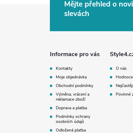
Mějte přehled o no
Z
slevách
á
p
a
Informace pro vás
Style4.c
t
Kontakty
O nás
Moje objednávka
Hodnoce
í
Obchodní podmínky
Nejčastěj
Výměna, vrácení a
Povinné 
reklamace zboží
Doprava a platba
Podmínky ochrany
osobních údajů
Odložená platba