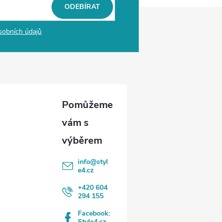
ODEBÍRAT
sobních údajů
info
@
styl
e4.cz
+420 604
294 155
Facebook:
Style4.cz