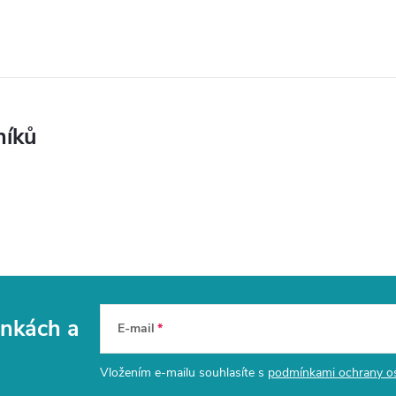
níků
vinkách
a
E-mail
Vložením e-mailu souhlasíte s
podmínkami ochrany o