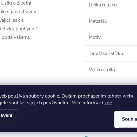
 sílu a životní
Délka řetízku
:
iálu s povrchovou
ající lesk a
Materiál
:
 řetízku pouhých 1
to dodá vašemu
Motiv
:
Tloušťka řetízku
:
Velikost dílu
:
Povrchová úprava
:
web používá soubory cookie. Dalším procházením tohoto webu
VŠE
jete souhlas s jejich používáním.. Více informací
zde
.
avení
Souhl
Produkt naleznete 