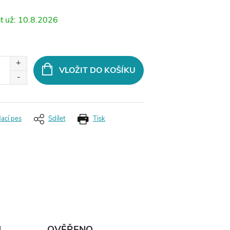
10.8.2026
VLOŽIT DO KOŠÍKU
dací pes
Sdílet
Tisk
Ů
OVĚŘENO