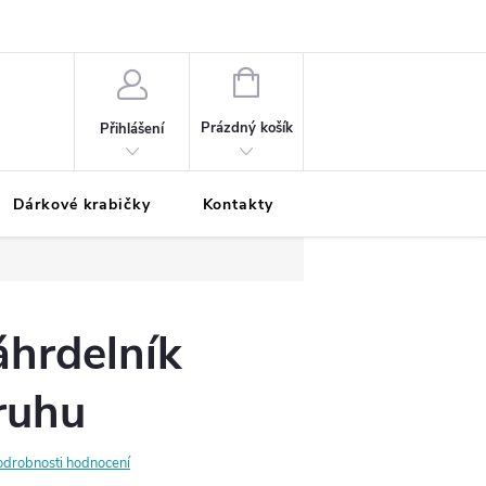
Podmínky ochrany osobních údajů
Odložená platba
Blog
Pé
NÁKUPNÍ
KOŠÍK
Prázdný košík
Přihlášení
Dárkové krabičky
Kontakty
Moje objednávka
áhrdelník
ruhu
odrobnosti hodnocení