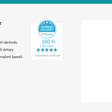
z
ní obchodu
ší dotazy
značení šperků