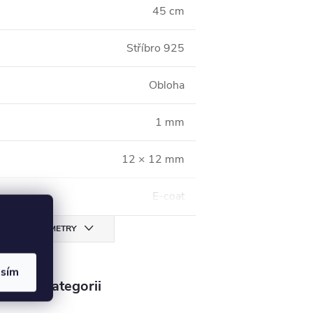
45 cm
Stříbro 925
Obloha
1 mm
12 × 12 mm
E-coat
CHNY PARAMETRY
asím
v této kategorii