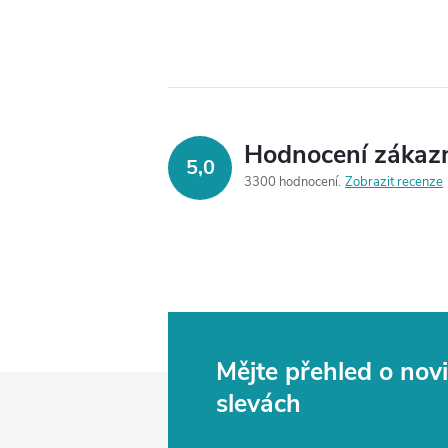
Hodnocení zákaz
5,0
3300 hodnocení
Zobrazit recenze
Mějte přehled o no
Z
slevách
á