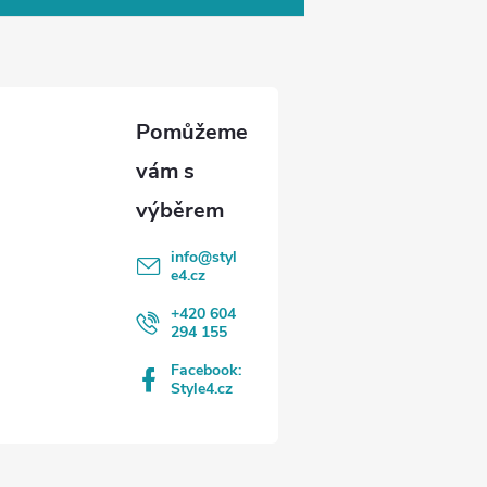
info
@
styl
e4.cz
+420 604
294 155
Facebook:
Style4.cz