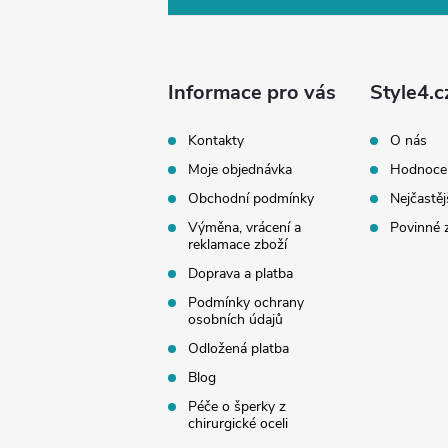
p
a
Informace pro vás
Style4.c
t
Kontakty
O nás
Moje objednávka
Hodnoce
í
Obchodní podmínky
Nejčastěj
Výměna, vrácení a
Povinné 
reklamace zboží
Doprava a platba
Podmínky ochrany
osobních údajů
Odložená platba
Blog
Péče o šperky z
chirurgické oceli