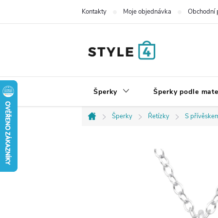
Přejít
Kontakty
Moje objednávka
Obchodní 
na
obsah
Šperky
Šperky podle mate
Šperky
Řetízky
S přívěske
Domů