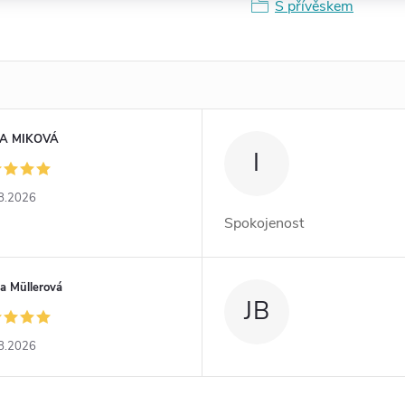
S přívěskem
A MIKOVÁ
I
8.2026
Spokojenost
a Müllerová
JB
8.2026