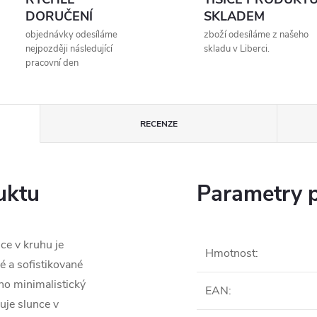
DORUČENÍ
SKLADEM
objednávky odesíláme
zboží odesíláme z našeho
nejpozději následující
skladu v Liberci.
pracovní den
RECENZE
uktu
Parametry 
ce v kruhu je
Hmotnost
:
né a sofistikované
ho minimalistický
EAN
:
uje slunce v