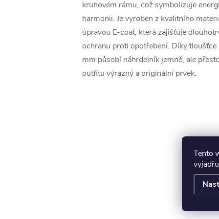
kruhovém rámu, což symbolizuje energii,
harmonii. Je vyroben z kvalitního mater
úpravou E-coat, která zajišťuje dlouhotrv
ochranu proti opotřebení. Díky tloušťce
mm působí náhrdelník jemně, ale přes
outfitu výrazný a originální prvek.
Tento 
vyjadřu
Nast