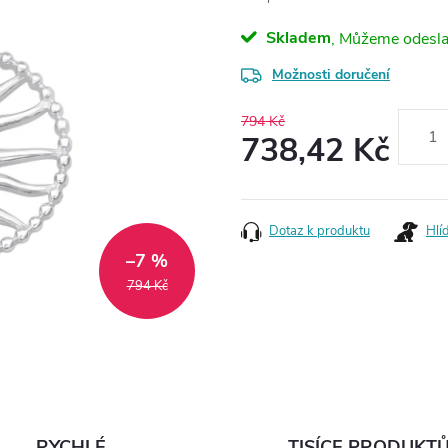
Skladem
Možnosti doručení
794 Kč
738,42 Kč
Měrná
cena:
Dotaz k produktu
Hlí
–7 %
794 Kč
RYCHLÉ
TISÍCE PRODUKT