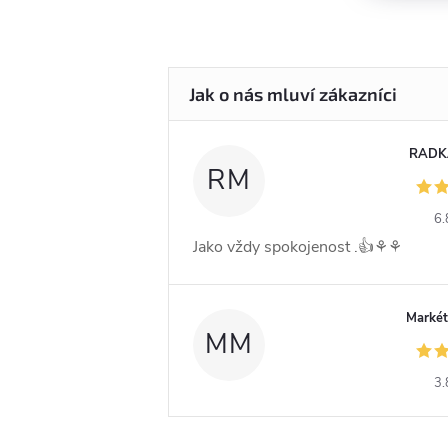
RADK
RM
6.
Jako vždy spokojenost .👍⚘️⚘️
Markét
MM
3.