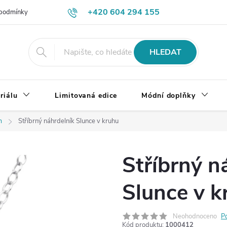
+420 604 294 155
podmínky
Výměna, vrácení a reklamace zboží
Doprava a platba
HLEDAT
riálu
Limitovaná edice
Módní doplňky
m
Stříbrný náhrdelník Slunce v kruhu
Stříbrný n
Slunce v k
Neohodnoceno
P
Kód produktu:
1000412