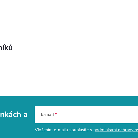
níků
vinkách
a
E-mail
Vložením e-mailu souhlasíte s
podmínkami ochrany o