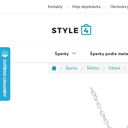
Přejít
Kontakty
Moje objednávka
Obchodní 
na
obsah
Šperky
Šperky podle mate
Šperky
Řetízky
Dětské
Domů