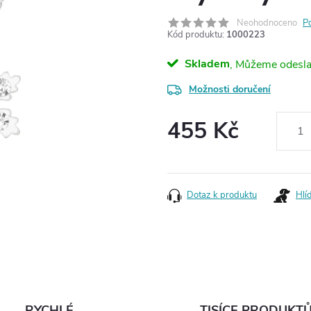
Neohodnoceno
P
Kód produktu:
1000223
Skladem
Možnosti doručení
455 Kč
Měrná
cena:
Dotaz k produktu
Hlí
RYCHLÉ
TISÍCE PRODUKT