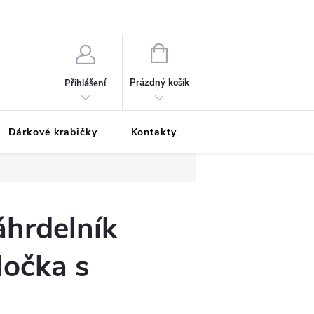
Podmínky ochrany osobních údajů
Odložená platba
Blog
Pé
NÁKUPNÍ
KOŠÍK
Prázdný košík
Přihlášení
Dárkové krabičky
Kontakty
Moje objednávka
áhrdelník
ločka s