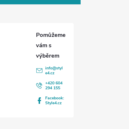
info
@
styl
e4.cz
+420 604
294 155
Facebook:
Style4.cz