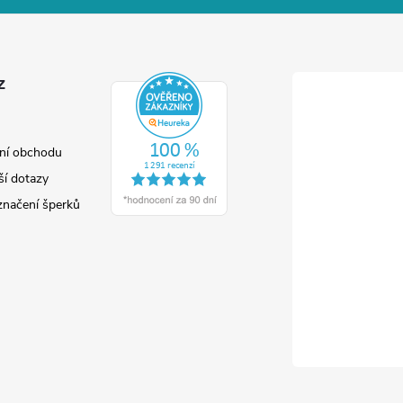
z
ní obchodu
ší dotazy
značení šperků