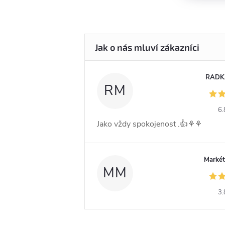
RADK
RM
6.
Jako vždy spokojenost .👍⚘️⚘️
Markét
MM
3.