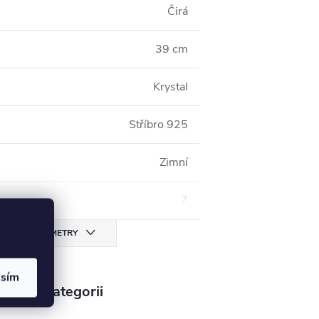
Čirá
39 cm
Krystal
Stříbro 925
Zimní
7
CHNY PARAMETRY
asím
v této kategorii