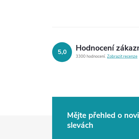
Hodnocení zákaz
5,0
3300 hodnocení
Zobrazit recenze
Mějte přehled o no
Z
slevách
á