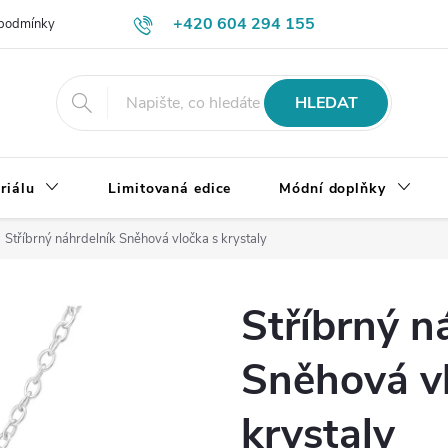
+420 604 294 155
podmínky
Výměna, vrácení a reklamace zboží
Doprava a platba
HLEDAT
riálu
Limitovaná edice
Módní doplňky
Stříbrný náhrdelník Sněhová vločka s krystaly
Stříbrný n
Sněhová v
krystaly