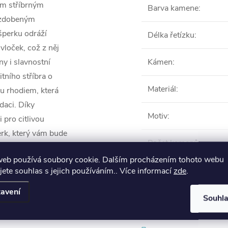
ým stříbrným
Barva kamene
:
, zdobeným
 šperku odráží
Délka řetízku
:
vloček, což z něj
ny i slavnostní
Kámen
:
itního stříbra o
Materiál
:
u rhodiem, která
daci. Díky
Motiv
:
 pro citlivou
erk, který vám bude
Počet kamenů
:
web používá soubory cookie. Dalším procházením tohoto webu
VŠE
jete souhlas s jejich používáním.. Více informací
zde
.
avení
Souhl
Produkt naleznete 