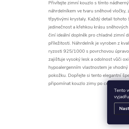
Přivítejte zimní kouzlo s tímto nádhern
náhrdelníkem ve tvaru sněhové vločky
třpytivými krystaly. Každý detail tohoto
jedinečnost a křehkou krásu sněhových 
činí ideální doplněk pro chladné zimní d
příležitosti. Náhrdelník je vyroben z kval
ryzosti 925/1000 s povrchovou úpravo
zajišťuje vysoký lesk a odolnost vůči oxi
hypoalergenním vlastnostem je vhodný i
pokožku. Dopřejte si tento elegantní šp
připomínat kouzlo zimy po celý rok.
Tento 
vyjadřu
Nast