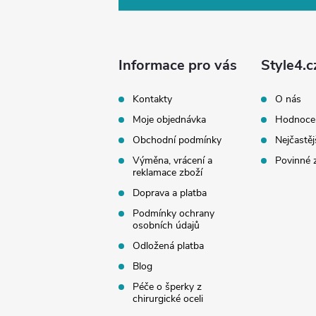
p
a
Informace pro vás
Style4.c
t
Kontakty
O nás
Moje objednávka
Hodnoce
í
Obchodní podmínky
Nejčastěj
Výměna, vrácení a
Povinné 
reklamace zboží
Doprava a platba
Podmínky ochrany
osobních údajů
Odložená platba
Blog
Péče o šperky z
chirurgické oceli