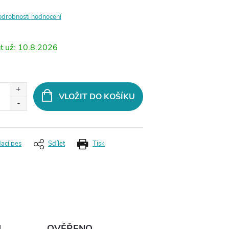
odrobnosti hodnocení
10.8.2026
VLOŽIT DO KOŠÍKU
dací pes
Sdílet
Tisk
Ů
OVĚŘENO