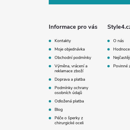
p
a
Informace pro vás
Style4.c
t
Kontakty
O nás
Moje objednávka
Hodnoce
í
Obchodní podmínky
Nejčastěj
Výměna, vrácení a
Povinné 
reklamace zboží
Doprava a platba
Podmínky ochrany
osobních údajů
Odložená platba
Blog
Péče o šperky z
chirurgické oceli