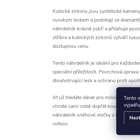
Kubické zirkony jsou syntetické kameny,
vysokým leskem a podobají se diamant
náhrdelník krásně jiskří a přitahuje po
stříbra a kubických zirkonů vytváří luxu
dostupnou cenu.
Tento náhrdelník je ideální pro každoden
speciální příležitosti. Povrchová úprava 
dlouhotrvající lesk a ochranu proti opot
Ať už hledáte dárek pro milovníka zimn
Tento 
vyjadřu
chcete sami sobě dopřát kousek třpytivé
náhrdelník sněhové vločky s kubickými 
Nast
volbou.