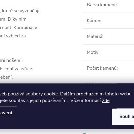
Barva kamene
:
 které se vyznačují
ům. Díky nim
Kámen
:
zornost. Kombinace
sní vzhled za
Materiál
:
Motiv
:
ní nošení i
Počet kamenů
:
E-coat zajišťuje
řebení.
Velikost dílu
:
ích motivů nebo
web používá soubory cookie. Dalším procházením tohoto webu
VŠE
jete souhlas s jejich používáním.. Více informací
zde
.
 elegance, tento
zirkony je skvělou
avení
Souhl
Produkt naleznete 