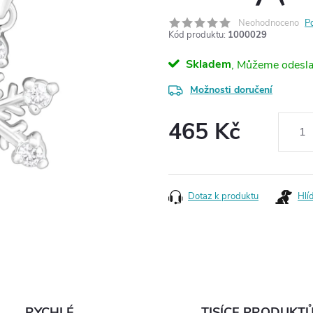
Neohodnoceno
P
Kód produktu:
1000029
Skladem
Možnosti doručení
465 Kč
Měrná
cena:
Dotaz k produktu
Hlí
RYCHLÉ
TISÍCE PRODUKT