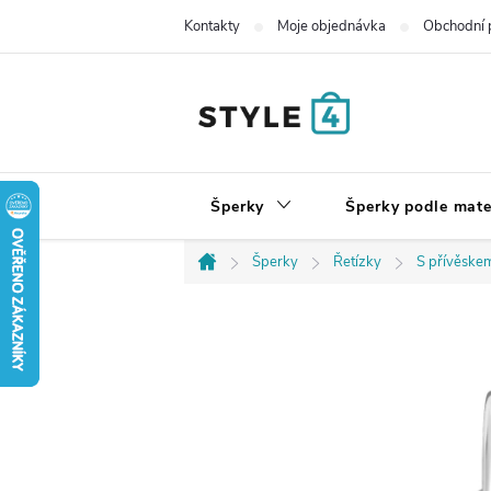
Přejít
Kontakty
Moje objednávka
Obchodní 
na
obsah
Šperky
Šperky podle mate
Šperky
Řetízky
S přívěske
Domů