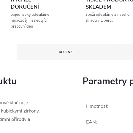
DORUČENÍ
SKLADEM
objednávky odesíláme
zboží odesíláme z našeho
nejpozději následující
skladu v Liberci.
pracovní den
RECENZE
uktu
Parametry 
hové vločky je
Hmotnost
:
 kubickými zirkony.
zimní přírody a
EAN
: