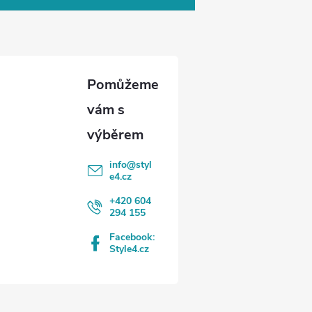
info
@
styl
e4.cz
+420 604
294 155
Facebook:
Style4.cz