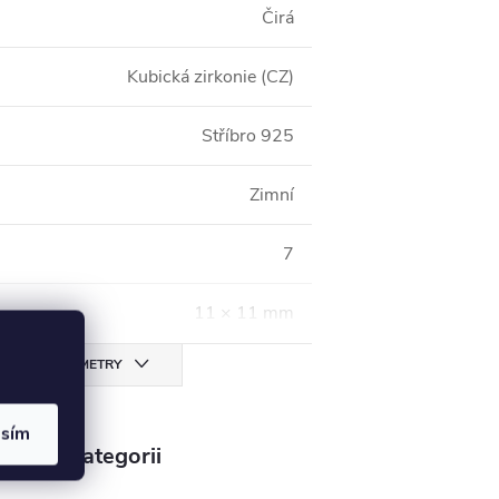
Čirá
Kubická zirkonie (CZ)
Stříbro 925
Zimní
7
11 × 11 mm
CHNY PARAMETRY
asím
v této kategorii