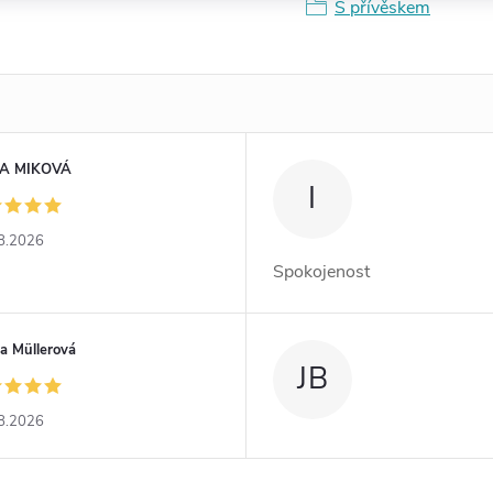
S přívěskem
A MIKOVÁ
I
8.2026
Spokojenost
a Müllerová
JB
8.2026