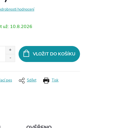
odrobnosti hodnocení
10.8.2026
VLOŽIT DO KOŠÍKU
dací pes
Sdílet
Tisk
Ů
OVĚŘENO