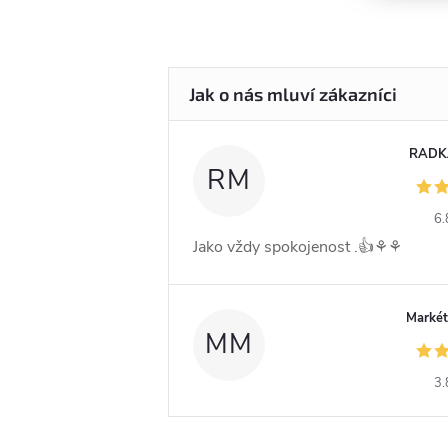
RADK
RM
6.
Jako vždy spokojenost .👍⚘️⚘️
Markét
MM
3.