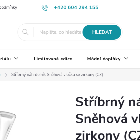
+420 604 294 155
podmínky
Výměna, vrácení a reklamace zboží
Doprava a platba
HLEDAT
riálu
Limitovaná edice
Módní doplňky
m
Stříbrný náhrdelník Sněhová vločka se zirkony (CZ)
Stříbrný n
Sněhová v
zirkony (C