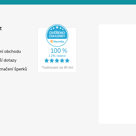
z
ní obchodu
ší dotazy
značení šperků