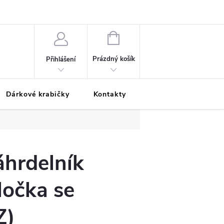
Podmínky ochrany osobních údajů
Odložená platba
Blog
Pé
NÁKUPNÍ
KOŠÍK
Prázdný košík
Přihlášení
Dárkové krabičky
Kontakty
Moje objednávka
áhrdelník
ločka se
Z)