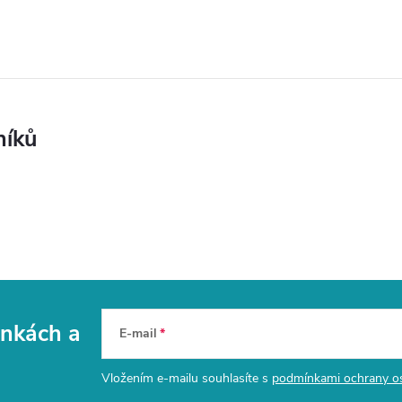
níků
vinkách
a
E-mail
Vložením e-mailu souhlasíte s
podmínkami ochrany o