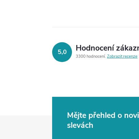
Hodnocení zákaz
5,0
3300 hodnocení
Zobrazit recenze
Mějte přehled o no
Z
slevách
á