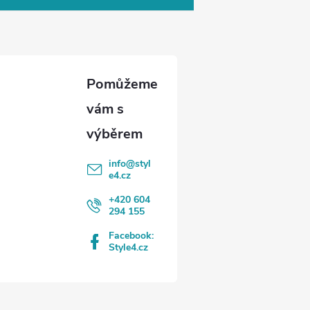
info
@
styl
e4.cz
+420 604
294 155
Facebook:
Style4.cz