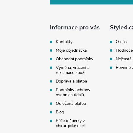
p
a
Informace pro vás
Style4.c
t
Kontakty
O nás
Moje objednávka
Hodnoce
í
Obchodní podmínky
Nejčastěj
Výměna, vrácení a
Povinné 
reklamace zboží
Doprava a platba
Podmínky ochrany
osobních údajů
Odložená platba
Blog
Péče o šperky z
chirurgické oceli