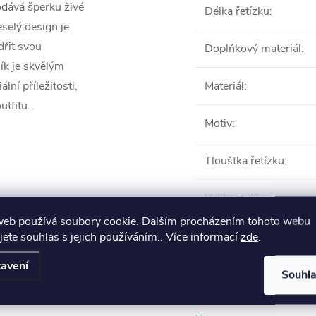
dává šperku živé
Délka řetízku
:
selý design je
dřit svou
Doplňkový materiál
:
ík je skvělým
ní příležitosti,
Materiál
:
utfitu.
Motiv
:
Tloušťka řetízku
:
Velikost dílu
:
web používá soubory cookie. Dalším procházením tohoto webu
VŠE
jete souhlas s jejich používáním.. Více informací
zde
.
avení
Souhl
Produkt naleznete 