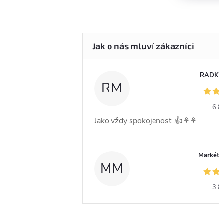
RADK
RM
6.
Jako vždy spokojenost .👍⚘️⚘️
Markét
MM
3.