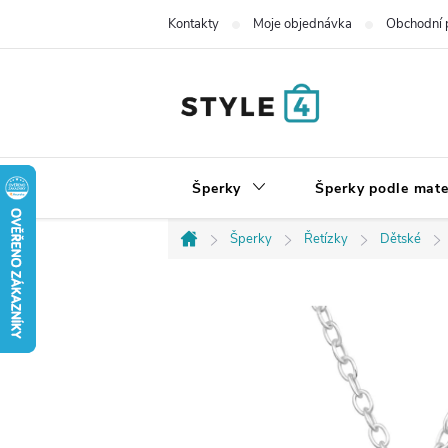
Přejít
Kontakty
Moje objednávka
Obchodní 
na
obsah
Šperky
Šperky podle mate
Šperky
Řetízky
Dětské
Domů