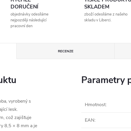
DORUČENÍ
SKLADEM
objednávky odesíláme
zboží odesíláme z našeho
nejpozději následující
skladu v Liberci.
pracovní den
RECENZE
uktu
Parametry 
oba, vyrobený s
Hmotnost
:
ící lesk.
, což zajišťuje
EAN
:
y 8,5 × 8 mm a je