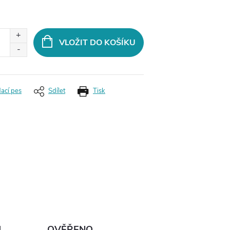
VLOŽIT DO KOŠÍKU
dací pes
Sdílet
Tisk
Ů
OVĚŘENO