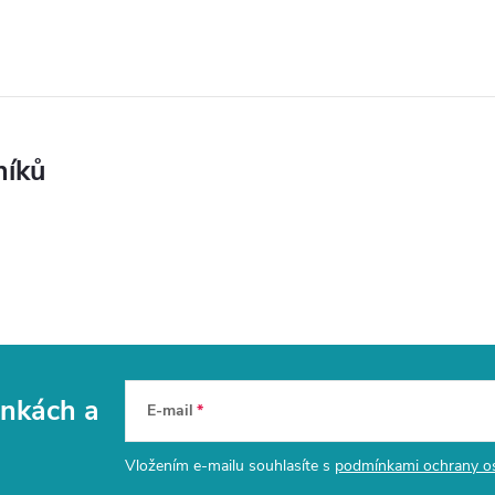
níků
vinkách
a
E-mail
Vložením e-mailu souhlasíte s
podmínkami ochrany o