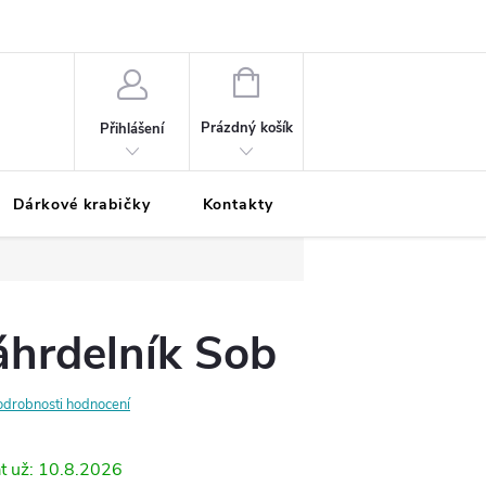
Podmínky ochrany osobních údajů
Odložená platba
Blog
Pé
NÁKUPNÍ
KOŠÍK
Prázdný košík
Přihlášení
Dárkové krabičky
Kontakty
Moje objednávka
áhrdelník Sob
odrobnosti hodnocení
10.8.2026