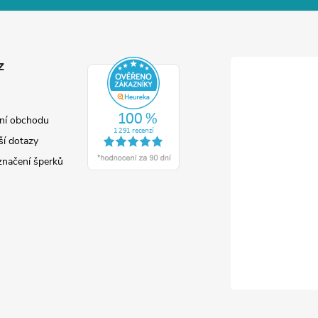
z
ní obchodu
ší dotazy
značení šperků