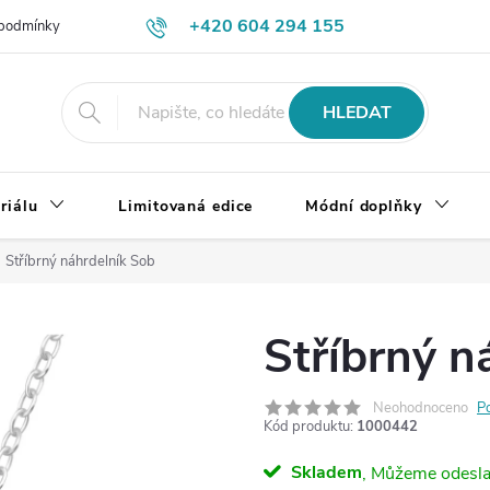
+420 604 294 155
podmínky
Výměna, vrácení a reklamace zboží
Doprava a platba
HLEDAT
riálu
Limitovaná edice
Módní doplňky
Stříbrný náhrdelník Sob
Stříbrný n
Neohodnoceno
P
Kód produktu:
1000442
Skladem