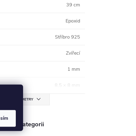
39 cm
Epoxid
Stříbro 925
Zvířecí
1 mm
8,5 × 8 mm
CHNY PARAMETRY
asím
v této kategorii