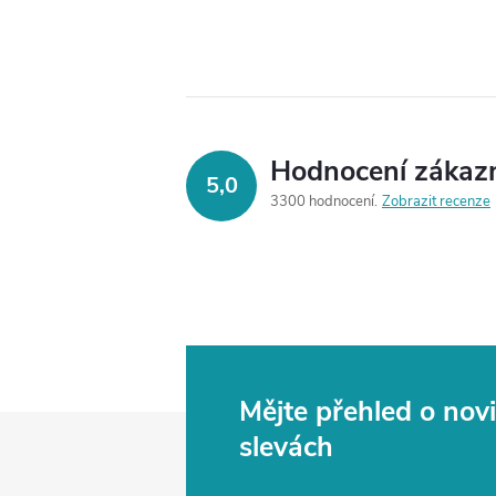
Hodnocení zákaz
5,0
3300 hodnocení
Zobrazit recenze
Mějte přehled o no
Z
slevách
á