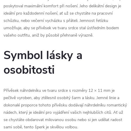
poskytoval maximální komfort při nošení. Jeho delikátní design je
ideální pro každodenní nošení, ať už se chystáte na pracovní
schůzku, nebo večerní vycházku s přáteli. Jemnost řetízku
umožňuje, aby se přívěsek ve tvaru srdce stal ústředním bodem
vašeho outfitu, aniž by působil přehnaně výrazně.
Symbol lásky a
osobitosti
Přívěsek náhrdelníku ve tvaru srdce s rozměry 12 × 11 mm je
pečlivě vyroben, aby ztělesnil osobitý šarm a lásku. Jemné linie a
dokonalé proporce tohoto přívěsku dodávají náhrdelníku romantický
nádech, který je ideální pro vyjádření vašich nejhlubších citů. Ať už
se chystáte obdarovat milovanou osobu nebo si jen udělat radost
sami sobě, tento šperk je skvělou volbou.