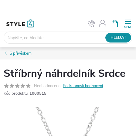
Přejít
na
obsah
NÁKUPNÍ
KOŠÍK
HLEDAT
S přívěskem
Stříbrný náhrdelník Srdce
Neohodnoceno
Podrobnosti hodnocení
Kód produktu:
1000515