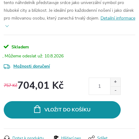
tento náhrdelník představuje srdce jako univerzální symbol pro
hluboké city a blízkost. Je ideální pro každodenní nošení i jako dárek
pro milovanou osobu, který zanechá trvalý dojem.
Detailní informace
Skladem
10.8.2026
Možnosti doručení
704,01 Kč
757 Kč
Měrná
cena:
VLOŽIT DO KOŠÍKU
Dotaz k produktu
Hlídací pes
Sdílet