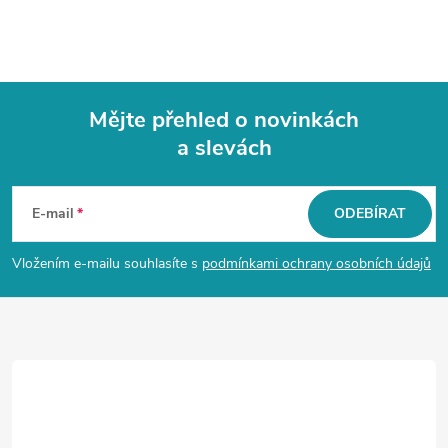
Mějte přehled o novinkách
a slevách
Z
á
E-mail
ODEBÍRAT
p
Vložením e-mailu souhlasíte s
podmínkami ochrany osobních údajů
a
t
í