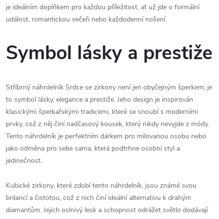
je ideálním doplňkem pro každou příležitost, ať už jde o formální
událost, romantickou večeři nebo každodenní nošení.
Symbol lásky a prestiže
Stříbrný náhrdelník Srdce se zirkony není jen obyčejným šperkem; je
to symbol lásky, elegance a prestiže. Jeho design je inspirován
klasickými šperkařskými tradicemi, které se snoubí s moderními
prvky, což z něj činí nadčasový kousek, který nikdy nevyjde z módy.
Tento náhrdelník je perfektním dárkem pro milovanou osobu nebo
jako odměna pro sebe sama, která podtrhne osobní styl a
jedinečnost.
Kubické zirkony, které zdobí tento náhrdelník, jsou známé svou
brilancí a čistotou, což z nich činí ideální alternativu k drahým
diamantům. Jejich oslnivý lesk a schopnost odrážet světlo dodávají