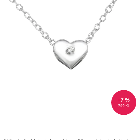
–7 %
790 Kč