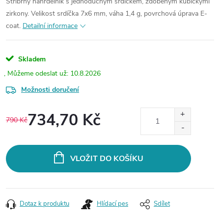
Stříbrný náhrdelník s jednoduchým srdíčkem, zdobeným kubickými
zirkony. Velikost srdíčka 7x6 mm, váha 1,4 g, povrchová úprava E-
coat.
Detailní informace
Skladem
10.8.2026
Možnosti doručení
734,70 Kč
790 Kč
Měrná
cena:
VLOŽIT DO KOŠÍKU
Dotaz k produktu
Hlídací pes
Sdílet