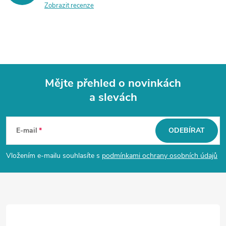
Zobrazit recenze
Mějte přehled o novinkách
a slevách
Z
á
E-mail
ODEBÍRAT
p
Vložením e-mailu souhlasíte s
podmínkami ochrany osobních údajů
a
t