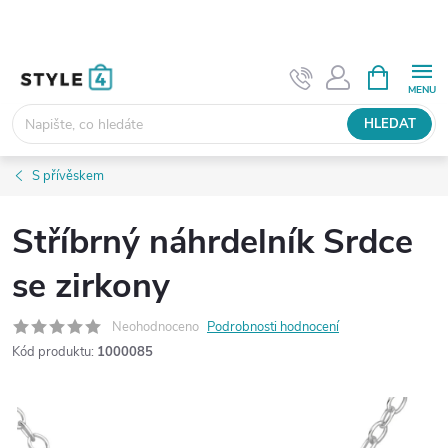
Přejít
na
obsah
NÁKUPNÍ
KOŠÍK
HLEDAT
S přívěskem
Stříbrný náhrdelník Srdce
se zirkony
Neohodnoceno
Podrobnosti hodnocení
Kód produktu:
1000085