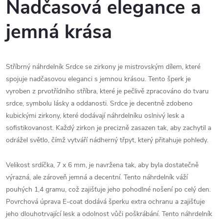
Nadčasová elegance a
jemná krása
Stříbrný náhrdelník Srdce se zirkony je mistrovským dílem, které
spojuje nadčasovou eleganci s jemnou krásou. Tento šperk je
vyroben z prvotřídního stříbra, které je pečlivě zpracováno do tvaru
srdce, symbolu lásky a oddanosti. Srdce je decentně zdobeno
kubickými zirkony, které dodávají náhrdelníku oslnivý lesk a
sofistikovanost. Každý zirkon je precizně zasazen tak, aby zachytil a
odrážel světlo, čímž vytváří nádherný třpyt, který přitahuje pohledy.
Velikost srdíčka, 7 x 6 mm, je navržena tak, aby byla dostatečně
výrazná, ale zároveň jemná a decentní. Tento náhrdelník váží
pouhých 1,4 gramu, což zajišťuje jeho pohodlné nošení po celý den.
Povrchová úprava E-coat dodává šperku extra ochranu a zajišťuje
jeho dlouhotrvající lesk a odolnost vůči poškrábání. Tento náhrdelník