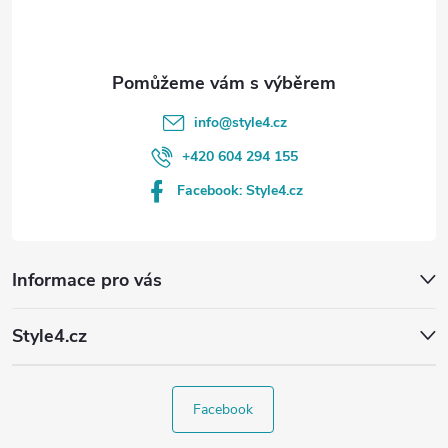
í
info
@
style4.cz
+420 604 294 155
Facebook: Style4.cz
Informace pro vás
Style4.cz
Facebook