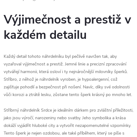
Výjimečnost a prestiž v
každém detailu
Každý detail tohoto náhrdelníku byl pečlivě navržen tak, aby
vyzařoval výjimečnost a prestiž. Jemné linie a precizní zpracování
vytvářejí harmonii, která osloví i ty nejnáročnější milovníky šperků.
Stříbro, z něhož je náhrdelník vyroben, je hypoalergenní, což
zajišťuje pohodlí a bezpečnost při nošení. Navíc, díky své odolnosti
vůči korozi a ztrátě lesku, zůstane tento šperk krásný po mnoho let.
Stříbrný náhrdelník Srdce je ideálním dárkem pro zvláštní příležitosti,
jako jsou výročí, narozeniny nebo svatby. Jeho symbolika a krása
dokáží vyjádřit hluboké city a vytvořit nezapomenutelné vzpomínky.
Tento šperk je nejen ozdobou, ale také příběhem, který se píše s