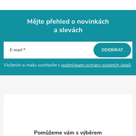
Mějte přehled o novinkách
a slevách
Z
á
E-mail
ODEBÍRAT
p
Vložením e-mailu souhlasíte s
podmínkami ochrany osobních údajů
a
t
í