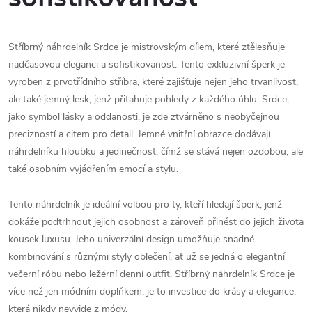
Stříbrný náhrdelník Srdce je mistrovským dílem, které ztělesňuje
nadčasovou eleganci a sofistikovanost. Tento exkluzivní šperk je
vyroben z prvotřídního stříbra, které zajišťuje nejen jeho trvanlivost,
ale také jemný lesk, jenž přitahuje pohledy z každého úhlu. Srdce,
jako symbol lásky a oddanosti, je zde ztvárněno s neobyčejnou
precizností a citem pro detail. Jemné vnitřní obrazce dodávají
náhrdelníku hloubku a jedinečnost, čímž se stává nejen ozdobou, ale
také osobním vyjádřením emocí a stylu.
Tento náhrdelník je ideální volbou pro ty, kteří hledají šperk, jenž
dokáže podtrhnout jejich osobnost a zároveň přinést do jejich života
kousek luxusu. Jeho univerzální design umožňuje snadné
kombinování s různými styly oblečení, ať už se jedná o elegantní
večerní róbu nebo ležérní denní outfit. Stříbrný náhrdelník Srdce je
více než jen módním doplňkem; je to investice do krásy a elegance,
která nikdy nevyjde z módy.