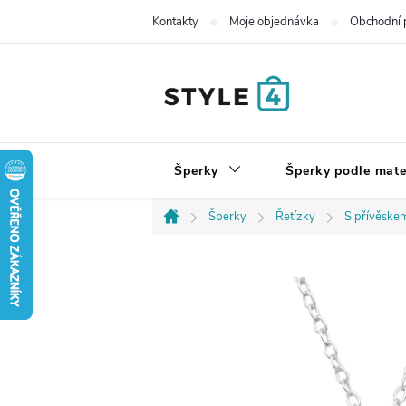
Přejít
Kontakty
Moje objednávka
Obchodní 
na
obsah
Šperky
Šperky podle mate
Šperky
Řetízky
S přívěske
Domů