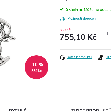
Skladem
Možnosti doručení
839 Kč
755,10 Kč
Měrná
cena:
Dotaz k produktu
Hlí
–10 %
839 Kč
RYCHLÉ
TISÍCE PRODUKT