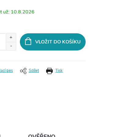
10.8.2026
VLOŽIT DO KOŠÍKU
dací pes
Sdílet
Tisk
Ů
OVĚŘENO