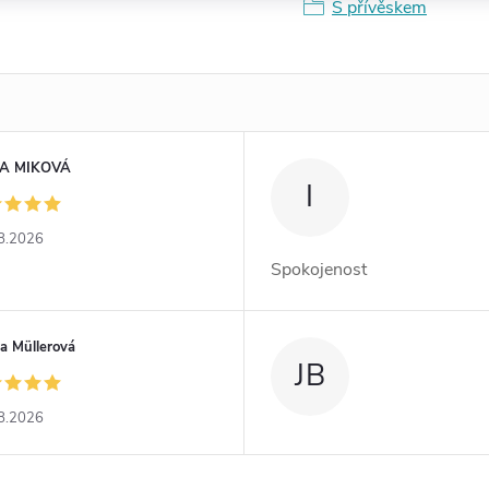
S přívěskem
A MIKOVÁ
I
8.2026
Spokojenost
a Müllerová
JB
8.2026