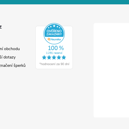
z
ní obchodu
ší dotazy
značení šperků