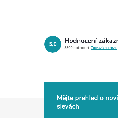
Hodnocení zákaz
5,0
3300 hodnocení
Zobrazit recenze
Mějte přehled o no
Z
slevách
á