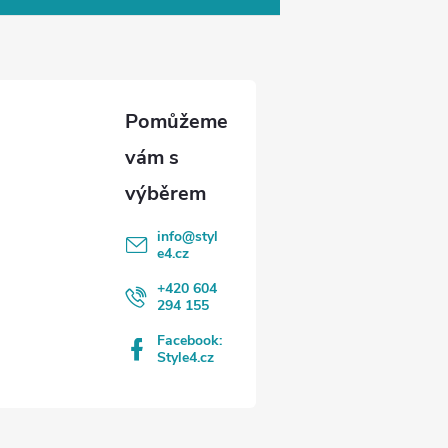
info
@
styl
e4.cz
+420 604
294 155
Facebook:
Style4.cz