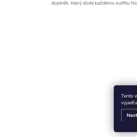
doplněk, který dodá každému outfitu hl
Tento 
vyjadřu
Nast