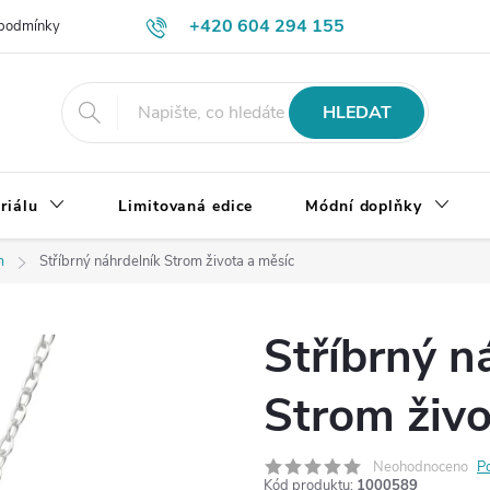
+420 604 294 155
podmínky
Výměna, vrácení a reklamace zboží
Doprava a platba
HLEDAT
riálu
Limitovaná edice
Módní doplňky
m
Stříbrný náhrdelník Strom života a měsíc
Stříbrný n
Strom živo
Neohodnoceno
P
Kód produktu:
1000589