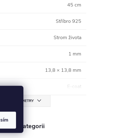
45 cm
Stříbro 925
Strom života
1 mm
13,8 × 13,8 mm
E-coat
CHNY PARAMETRY
asím
v této kategorii