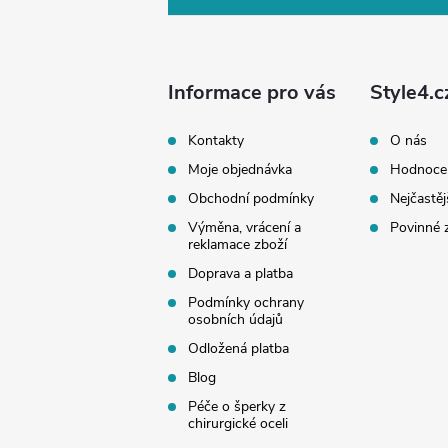
p
a
Informace pro vás
Style4.c
t
Kontakty
O nás
Moje objednávka
Hodnoce
í
Obchodní podmínky
Nejčastěj
Výměna, vrácení a
Povinné 
reklamace zboží
Doprava a platba
Podmínky ochrany
osobních údajů
Odložená platba
Blog
Péče o šperky z
chirurgické oceli