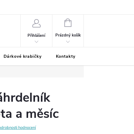
Podmínky ochrany osobních údajů
Odložená platba
Blog
Pé
NÁKUPNÍ
KOŠÍK
Prázdný košík
Přihlášení
Dárkové krabičky
Kontakty
Moje objednávka
áhrdelník
ta a měsíc
odrobnosti hodnocení