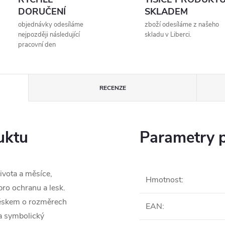
DORUČENÍ
SKLADEM
objednávky odesíláme
zboží odesíláme z našeho
nejpozději následující
skladu v Liberci.
pracovní den
RECENZE
uktu
Parametry 
ivota a měsíce,
Hmotnost
:
pro ochranu a lesk.
věskem o rozměrech
EAN
:
a symbolický