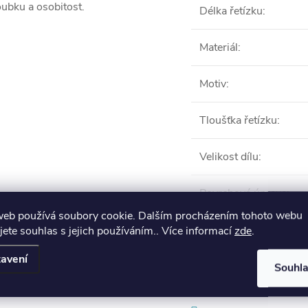
oubku a osobitost.
Délka řetízku
:
Materiál
:
Motiv
:
Tloušťka řetízku
:
Velikost dílu
:
Povrchová úprava
:
web používá soubory cookie. Dalším procházením tohoto webu
VŠE
jete souhlas s jejich používáním.. Více informací
zde
.
avení
Souhl
Produkt naleznete 