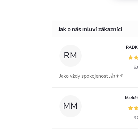
RADK
RM
6.
Jako vždy spokojenost .👍⚘️⚘️
Markét
MM
3.