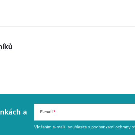
níků
vinkách
a
E-mail
Vložením e-mailu souhlasíte s
podmínkami ochrany o