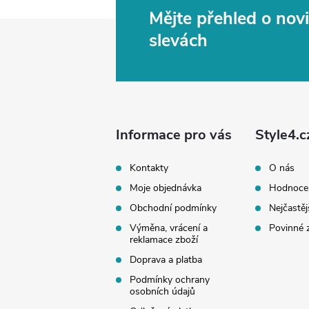
Mějte přehled o no
Z
slevách
á
p
a
Informace pro vás
Style4.c
t
Kontakty
O nás
Moje objednávka
Hodnoce
í
Obchodní podmínky
Nejčastěj
Výměna, vrácení a
Povinné 
reklamace zboží
Doprava a platba
Podmínky ochrany
osobních údajů