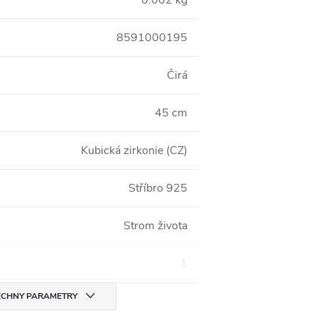
0.002 kg
8591000195
Čirá
45 cm
Kubická zirkonie (CZ)
Stříbro 925
Strom života
1
CHNY PARAMETRY