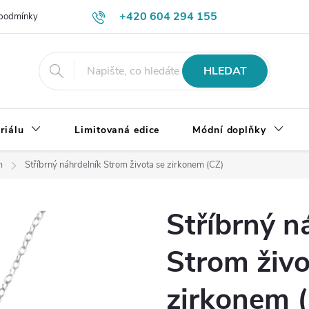
+420 604 294 155
podmínky
Výměna, vrácení a reklamace zboží
Doprava a platba
HLEDAT
riálu
Limitovaná edice
Módní doplňky
m
Stříbrný náhrdelník Strom života se zirkonem (CZ)
Stříbrný n
Strom živo
zirkonem 