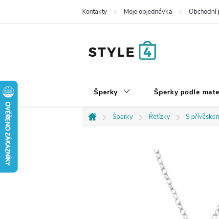
Přejít
Kontakty
Moje objednávka
Obchodní 
na
obsah
Šperky
Šperky podle mate
Šperky
Řetízky
S přívěske
Domů