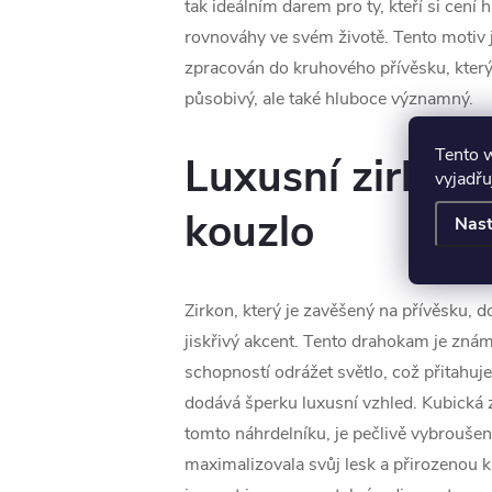
tak ideálním darem pro ty, kteří si cení
rovnováhy ve svém životě. Tento motiv 
zpracován do kruhového přívěsku, který 
působivý, ale také hluboce významný.
Tento 
Luxusní zirkon 
vyjadřu
kouzlo
Nast
Zirkon, který je zavěšený na přívěsku, 
jiskřivý akcent. Tento drahokam je znám
schopností odrážet světlo, což přitahuj
dodává šperku luxusní vzhled. Kubická z
tomto náhrdelníku, je pečlivě vybroušen
maximalizovala svůj lesk a přirozenou krá