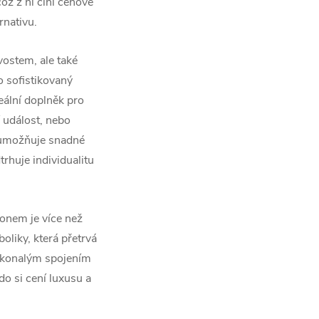
ož z ní činí cenově
rnativu.
vostem, ale také
o sofistikovaný
deální doplněk pro
í událost, nebo
 umožňuje snadné
rhuje individualitu
konem je více než
boliky, která přetrvá
okonalým spojením
do si cení luxusu a