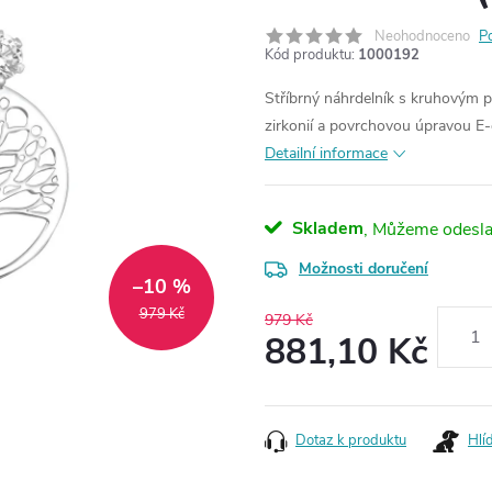
Neohodnoceno
P
Kód produktu:
1000192
Stříbrný náhrdelník s kruhovým 
zirkonií a povrchovou úpravou E-
Detailní informace
Skladem
Možnosti doručení
–10 %
979 Kč
979 Kč
881,10 Kč
Měrná
cena:
Dotaz k produktu
Hlí