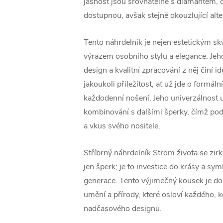
jasnost jsou srovnatelné s diamantem, c
dostupnou, avšak stejně okouzlující alte
Tento náhrdelník je nejen estetickým sk
výrazem osobního stylu a elegance. Jeh
design a kvalitní zpracování z něj činí i
jakoukoli příležitost, ať už jde o formáln
každodenní nošení. Jeho univerzálnost
kombinování s dalšími šperky, čímž podt
a vkus svého nositele.
Stříbrný náhrdelník Strom života se zir
jen šperk; je to investice do krásy a sym
generace. Tento výjimečný kousek je d
umění a přírody, které osloví každého, k
nadčasového designu.