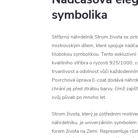
symbolika
Stříbrný náhrdelník Strom života se zir
mistrovským dílem, které spojuje nadča
hlubokou symbolikou. Tento exkluzivní 
kvalitního stříbra o ryzosti 925/1000, 
trvanlivost a odolnost vůči každodenní
Povrchová úprava E-coat dodává náhrde
chrání jej před ztrátou barvy, čímž zajiš
svůj půvab po mnoho let.
Strom života, který je ústředním motiv
náhrdelníku, je univerzálním symbolem
forem života na Zemi. Reprezentuje růst, s