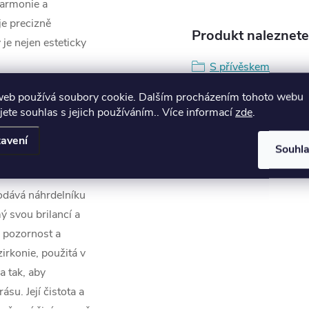
 harmonie a
je precizně
Produkt naleznete 
je nejen esteticky
S přívěskem
web používá soubory cookie. Dalším procházením tohoto webu
a jeho
jete souhlas s jejich používáním.. Více informací
zde
.
avení
Souhl
dodává náhrdelníku
ý svou brilancí a
e pozornost a
irkonie, použitá v
a tak, aby
su. Její čistota a