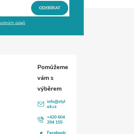
ODEBÍRAT
sobních údajů
info
@
styl
e4.cz
+420 604
294 155
Facebook: