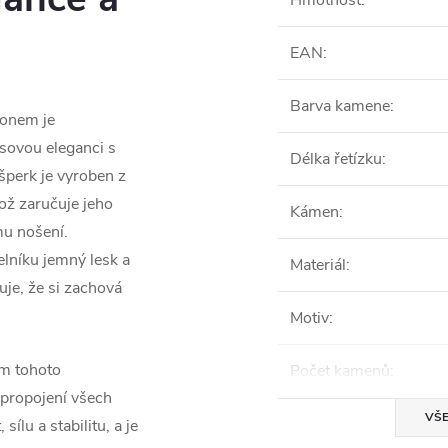
Hmotnost
:
EAN
:
Barva kamene
:
konem je
sovou eleganci s
Délka řetízku
:
šperk je vyroben z
což zaručuje jeho
Kámen
:
mu nošení.
lníku jemný lesk a
Materiál
:
ťuje, že si zachová
Motiv
:
em tohoto
Počet kamenů
:
 propojení všech
VŠE
ílu a stabilitu, a je