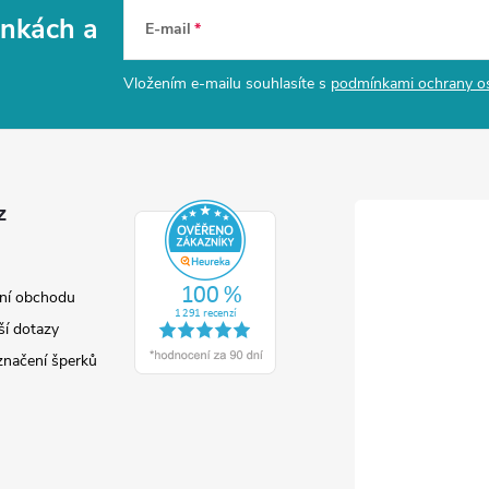
vinkách
a
E-mail
Vložením e-mailu souhlasíte s
podmínkami ochrany o
z
ní obchodu
ší dotazy
značení šperků