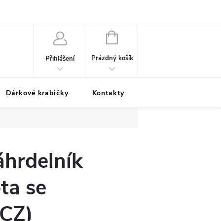
Podmínky ochrany osobních údajů
Odložená platba
Blog
Pé
NÁKUPNÍ
KOŠÍK
Prázdný košík
Přihlášení
Dárkové krabičky
Kontakty
Moje objednávka
áhrdelník
ta se
(CZ)