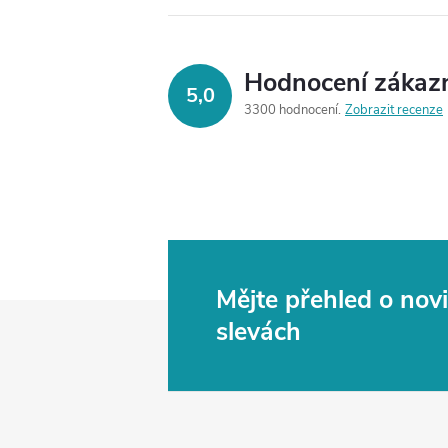
Hodnocení zákaz
5,0
3300 hodnocení
Zobrazit recenze
Mějte přehled o no
Z
slevách
á
p