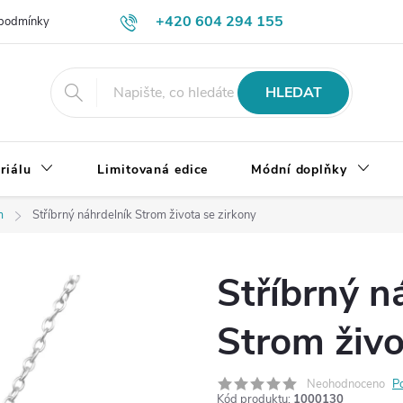
+420 604 294 155
podmínky
Výměna, vrácení a reklamace zboží
Doprava a platba
HLEDAT
riálu
Limitovaná edice
Módní doplňky
m
Stříbrný náhrdelník Strom života se zirkony
Stříbrný n
Strom živo
Neohodnoceno
P
Kód produktu:
1000130