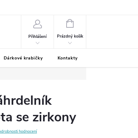
Podmínky ochrany osobních údajů
Odložená platba
Blog
Pé
NÁKUPNÍ
KOŠÍK
Prázdný košík
Přihlášení
Dárkové krabičky
Kontakty
Moje objednávka
áhrdelník
ta se zirkony
odrobnosti hodnocení