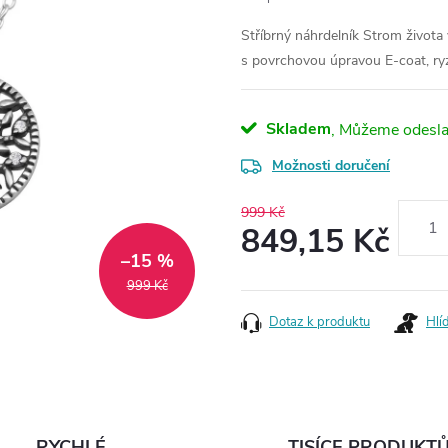
Stříbrný náhrdelník Strom života
s povrchovou úpravou E-coat, r
Skladem
Možnosti doručení
999 Kč
849,15 Kč
–15 %
Měrná
999 Kč
cena:
Dotaz k produktu
Hlí
RYCHLÉ
TISÍCE PRODUKT