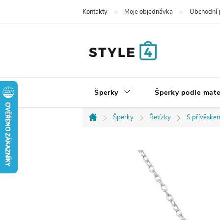
Přejít
Kontakty
Moje objednávka
Obchodní 
na
obsah
Šperky
Šperky podle mate
Šperky
Řetízky
S přívěske
Domů