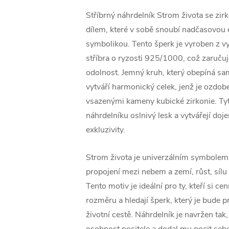
Stříbrný náhrdelník Strom života se zi
dílem, které v sobě snoubí nadčasovou 
symbolikou. Tento šperk je vyroben z vy
stříbra o ryzosti 925/1000, což zaručuje
odolnost. Jemný kruh, který obepíná sa
vytváří harmonický celek, jenž je ozdobe
vsazenými kameny kubické zirkonie. Tyt
náhrdelníku oslnivý lesk a vytvářejí doj
exkluzivity.
Strom života je univerzálním symbolem,
propojení mezi nebem a zemí, růst, sílu
Tento motiv je ideální pro ty, kteří si c
rozměru a hledají šperk, který je bude p
životní cestě. Náhrdelník je navržen tak