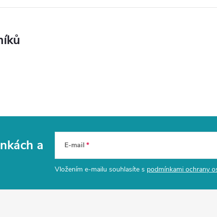
níků
vinkách
a
E-mail
Vložením e-mailu souhlasíte s
podmínkami ochrany o