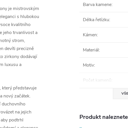
Barva kamene
:
rkony je mistrovským
eleganci s hlubokou
Délka řetízku
:
soce kvalitního
 jeho trvanlivost a
Kámen
:
motný strom,
n devíti precizně
Materiál
:
o zirkony dodávají
em luxusu a
Motiv
:
Počet kamenů
:
 který představuje
VŠE
 a nový začátek.
ení duchovního
rovázet na jejich
Produkt naleznete 
, aby podtrhl