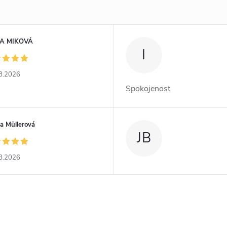
A MIKOVÁ
I
8.2026
Spokojenost
a Müllerová
JB
8.2026