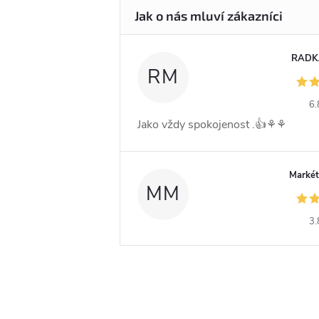
RADK
RM
6.
Jako vždy spokojenost .👍⚘️⚘️
Markét
MM
3.