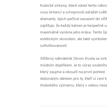
Kubické zirkony, které zdobí tento náhr
svou brilancí a schopností odrážet svět
diamanty. Jejich pečlivé zasazení do st
zajišťuje, že každý kámen je bezpečně 
maximálně vynikne jeho krása. Tento šp
estetickým skvostem, ale také symbolem
sofistikovanosti.
Stříbrný náhrdelník Strom života se zirk
módním doplňkem. Je to výraz osobního 
který zaujme a okouzlí na první pohled. 
dokonalým dárkem pro ty, kteří si cení kv
hlubokého významu, který s sebou nese