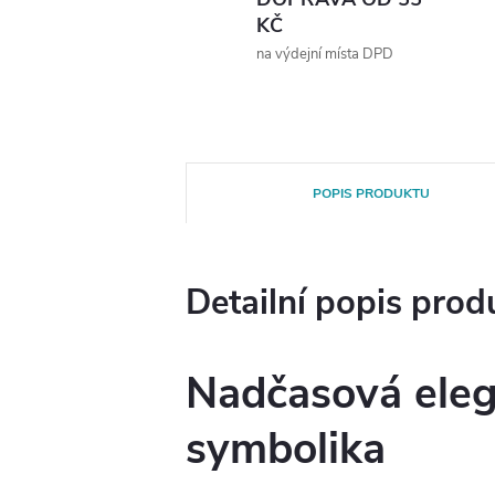
KČ
na výdejní místa DPD
POPIS PRODUKTU
Detailní popis prod
Nadčasová eleg
symbolika