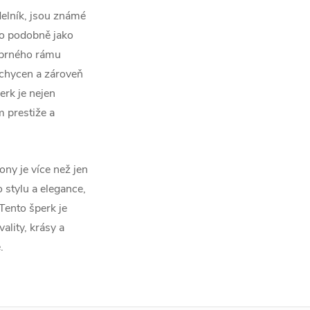
delník, jsou známé
lo podobně jako
říbrného rámu
uchycen a zároveň
erk je nejen
 prestiže a
ony je více než jen
stylu a elegance,
Tento šperk je
ality, krásy a
.