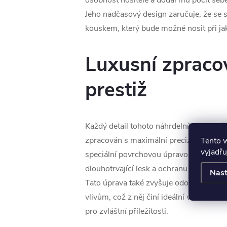
osobnost nositele a dodal mu pocit seb
Jeho nadčasový design zaručuje, že se 
kouskem, který bude možné nosit při jaké
Luxusní zpraco
prestiž
Každý detail tohoto náhrdelníku byl peč
Tento 
zpracován s maximální precizností. Stří
vyjadřu
speciální povrchovou úpravou E-coat, kt
dlouhotrvající lesk a ochranu proti pošk
Nast
Tato úprava také zvyšuje odolnost šper
vlivům, což z něj činí ideální volbu pro
pro zvláštní příležitosti.