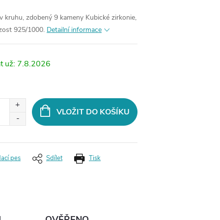
 v kruhu, zdobený 9 kameny Kubické zirkonie,
yzost 925/1000.
Detailní informace
7.8.2026
VLOŽIT DO KOŠÍKU
dací pes
Sdílet
Tisk
Ů
OVĚŘENO