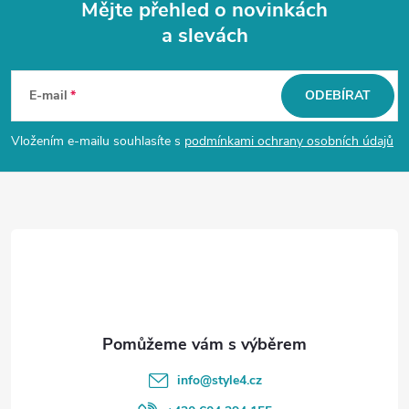
Mějte přehled o novinkách
a slevách
Z
á
E-mail
ODEBÍRAT
p
Vložením e-mailu souhlasíte s
podmínkami ochrany osobních údajů
a
t
í
info
@
style4.cz