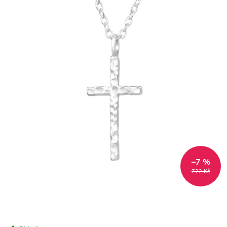
–7 %
722 Kč