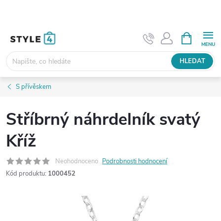
Přejít
na
obsah
NÁKUPNÍ
KOŠÍK
HLEDAT
S přívěskem
Stříbrný náhrdelník svatý
Kříž
Neohodnoceno
Podrobnosti hodnocení
Kód produktu:
1000452