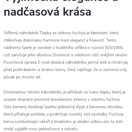
nadčasová krása
Stříbrný náhrdelník Tlapka se zirkony fuchsia je klenotem, který
ztělesňuje dokonalou harmonii mezi elegancí a hravostí. Tento
nádherný šperk je vyroben z kvalitního stříbra o ryzosti 925/1000,
což zaručuje jeho dlouhou životnost a odolnost vůči vnějším vlivům.
Povrchová úprava E-coat dodává náhrdelníku jemný lesk a chrání jej
před poškrábáním a ztrátou barvy, čímž zajišťuje, že si zachová svůj
půvab po mnoho let.
Dominantou tohoto náhrdelníku je přívěsek ve tvaru tlapky, který je
osazen dvanácti precizně broušenými zirkony v odstínu fuchsia.
Tyto kameny dodávají šperku jedinečný třpyt a barevnou hloubku,
která přitahuje pohledy a podtrhuje osobitý styl nositelky. Fuchsia,
barva symbolizující vášeň a kreativitu, je ideální volbou pro ty, kdo
chtějí vyjádřit svou jedinečnost a odvahu.