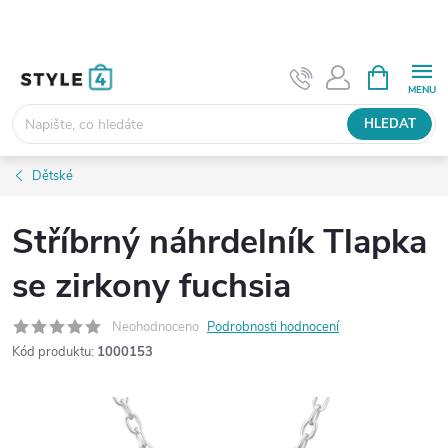
Přejít
na
obsah
NÁKUPNÍ
KOŠÍK
HLEDAT
Dětské
Stříbrný náhrdelník Tlapka
se zirkony fuchsia
Neohodnoceno
Podrobnosti hodnocení
Kód produktu:
1000153