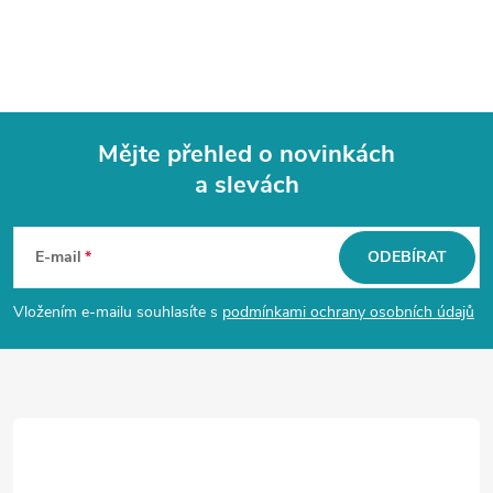
Mějte přehled o novinkách
a slevách
Z
á
E-mail
ODEBÍRAT
p
Vložením e-mailu souhlasíte s
podmínkami ochrany osobních údajů
a
t
í