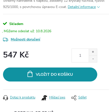
Stříbrný náhrdelník s tlapkou, zdobený 12 krystaly fuchsia, ryzost
925/1000, s povrchovou úpravou E-coat.
Detailní informace
Skladem
10.8.2026
Možnosti doručení
547 Kč
Měrná
cena:
VLOŽIT DO KOŠÍKU
Dotaz k produktu
Hlídací pes
Sdílet