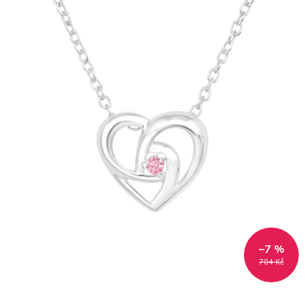
–7 %
704 Kč