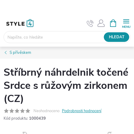
Přejít
na
obsah
NÁKUPNÍ
KOŠÍK
HLEDAT
S přívěskem
Stříbrný náhrdelnik točené
Srdce s růžovým zirkonem
(CZ)
Neohodnoceno
Podrobnosti hodnocení
Kód produktu:
1000439