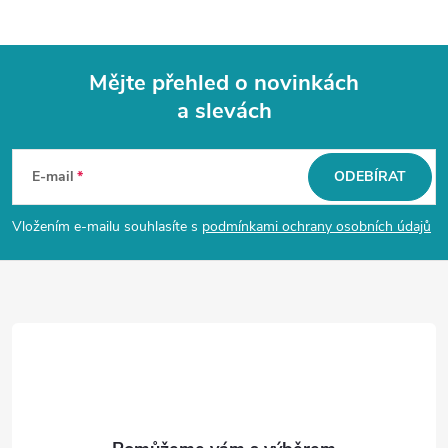
Mějte přehled o novinkách
a slevách
Z
á
E-mail
ODEBÍRAT
p
Vložením e-mailu souhlasíte s
podmínkami ochrany osobních údajů
a
t
í