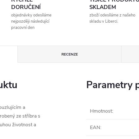
DORUČENÍ
SKLADEM
objednávky odesíláme
zboží odesíláme z našeho
nejpozději následující
skladu v Liberci.
pracovní den
RECENZE
uktu
Parametry 
ouzlujícím a
Hmotnost
:
obený ze stříbra s
ouhou životnost a
EAN
: