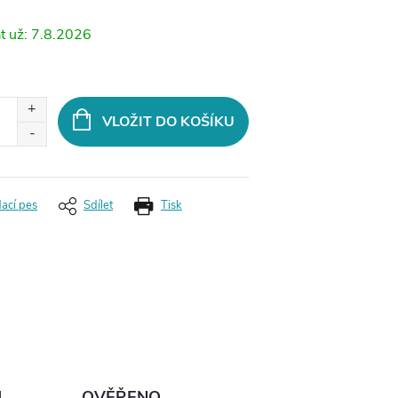
7.8.2026
VLOŽIT DO KOŠÍKU
dací pes
Sdílet
Tisk
Ů
OVĚŘENO