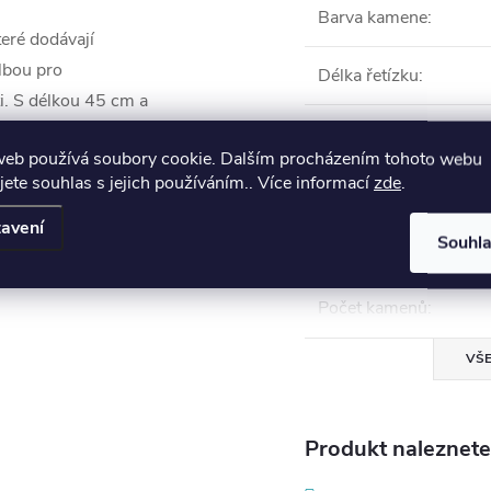
Barva kamene
:
eré dodávají
olbou pro
Délka řetízku
:
ti. S délkou 45 cm a
oplní jakýkoli
Kámen
:
web používá soubory cookie. Dalším procházením tohoto webu
ny, které chtějí
jete souhlas s jejich používáním.. Více informací
zde
.
Materiál
:
avení
Souhl
Motiv
:
Počet kamenů
:
VŠE
Produkt naleznete 