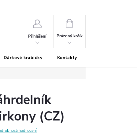
Podmínky ochrany osobních údajů
Odložená platba
Blog
Pé
NÁKUPNÍ
KOŠÍK
Prázdný košík
Přihlášení
Dárkové krabičky
Kontakty
Moje objednávka
áhrdelník
irkony (CZ)
odrobnosti hodnocení