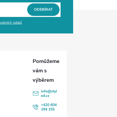
ODEBÍRAT
sobních údajů
info
@
styl
e4.cz
+420 604
294 155