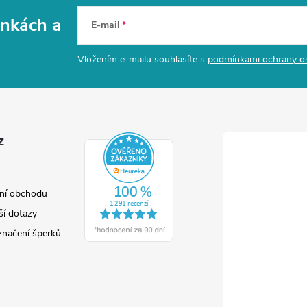
vinkách
a
E-mail
Vložením e-mailu souhlasíte s
podmínkami ochrany o
z
ní obchodu
ší dotazy
značení šperků