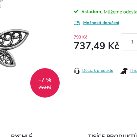
Skladem
Možnosti doručení
793 Kč
737,49 Kč
Měrná
cena:
Dotaz k produktu
Hlí
–7 %
793 Kč
RYCHLÉ
TISÍCE PRODUKT