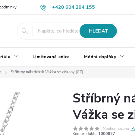
+420 604 294 155
podmínky
Výměna, vrácení a reklamace zboží
Doprava a platba
HLEDAT
riálu
Limitovaná edice
Módní doplňky
m
Stříbrný náhrdelník Vážka se zirkony (CZ)
Stříbrný n
Vážka se z
Neohodnoceno
P
Kód produktu:
1000827