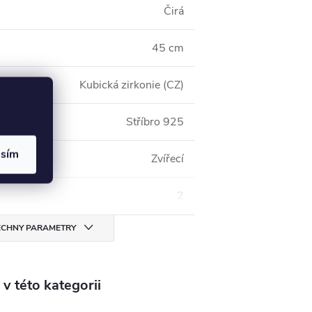
Čirá
45 cm
Kubická zirkonie (CZ)
Stříbro 925
asím
Zvířecí
2
CHNY PARAMETRY
v této kategorii