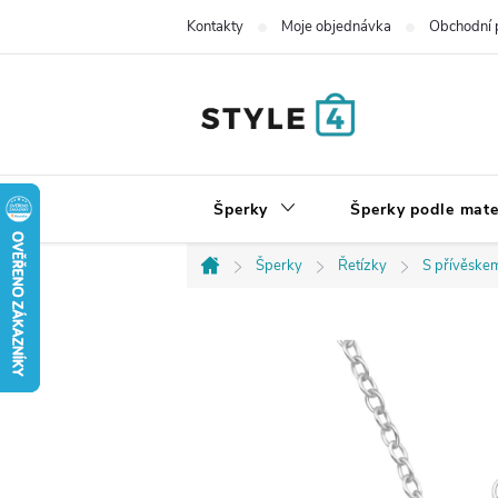
Přejít
Kontakty
Moje objednávka
Obchodní 
na
obsah
Šperky
Šperky podle mate
Šperky
Řetízky
S přívěske
Domů