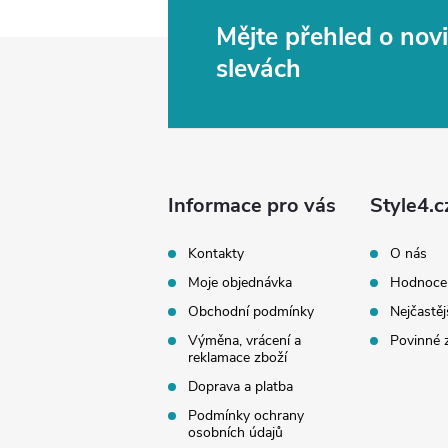
Mějte přehled o no
Z
slevách
á
p
a
Informace pro vás
Style4.c
t
Kontakty
O nás
Moje objednávka
Hodnoce
í
Obchodní podmínky
Nejčastěj
Výměna, vrácení a
Povinné 
reklamace zboží
Doprava a platba
Podmínky ochrany
osobních údajů