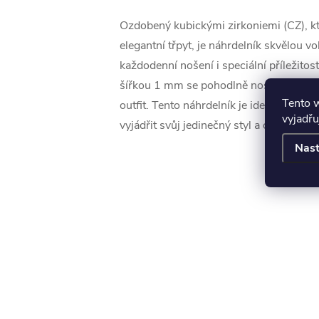
Ozdobený kubickými zirkoniemi (CZ), kt
elegantní třpyt, je náhrdelník skvělou v
každodenní nošení i speciální příležitos
šířkou 1 mm se pohodlně nosí a skvěle d
Tento 
outfit. Tento náhrdelník je ideální pro že
vyjadřu
vyjádřit svůj jedinečný styl a osobnost!
Nast