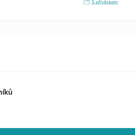
S přívěskem
níků