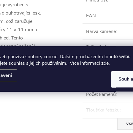
Hmotnost
:
k je vyroben s
 dlouhotrvající lesk.
EAN
:
m, což zaručuje
ěry 11 × 11 mm a
Barva kamene
:
hled. Tento
ždodenní nošení i
Délka řetízku
:
u a eleganci.
web používá soubory cookie. Dalším procházením tohoto webu
Kámen
:
jete souhlas s jejich používáním.. Více informací
zde
.
avení
Materiál
:
Souhl
Počet kamenů
:
Tloušťka řetízku
:
VŠE