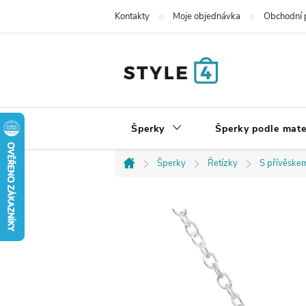
Přejít
Kontakty
Moje objednávka
Obchodní 
na
obsah
Šperky
Šperky podle mate
Šperky
Řetízky
S přívěske
Domů