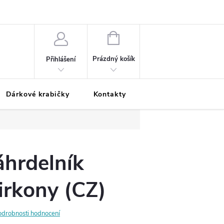
Podmínky ochrany osobních údajů
Odložená platba
Blog
Pé
NÁKUPNÍ
KOŠÍK
Prázdný košík
Přihlášení
Dárkové krabičky
Kontakty
Moje objednávka
áhrdelník
irkony (CZ)
odrobnosti hodnocení