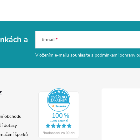
vinkách
a
E-mail
Vložením e-mailu souhlasíte s
podmínkami ochrany o
z
ní obchodu
ší dotazy
značení šperků