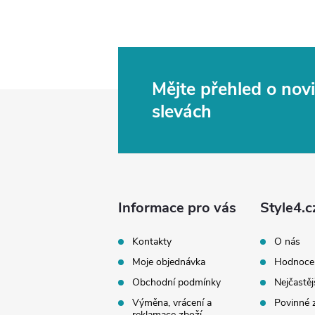
Mějte přehled o no
Z
slevách
á
p
a
Informace pro vás
Style4.c
t
Kontakty
O nás
Moje objednávka
Hodnoce
í
Obchodní podmínky
Nejčastěj
Výměna, vrácení a
Povinné 
reklamace zboží