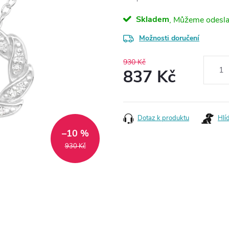
Skladem
Možnosti doručení
930 Kč
837 Kč
Měrná
cena:
Dotaz k produktu
Hlí
–10 %
930 Kč