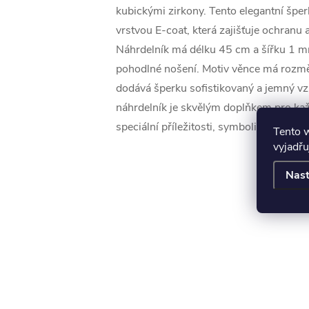
kubickými zirkony. Tento elegantní šper
vrstvou E-coat, která zajišťuje ochranu a
Náhrdelník má délku 45 cm a šířku 1 m
pohodlné nošení. Motiv věnce má rozm
dodává šperku sofistikovaný a jemný vz
náhrdelník je skvělým doplňkem pro ka
speciální příležitosti, symbolizující krás
Tento 
vyjadřu
Nast