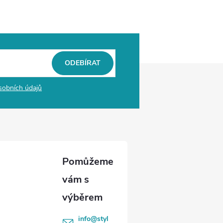
ODEBÍRAT
sobních údajů
info
@
styl