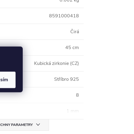
0.002 kg
8591000418
Čirá
45 cm
Kubická zirkonie (CZ)
Stříbro 925
asím
8
1 mm
CHNY PARAMETRY