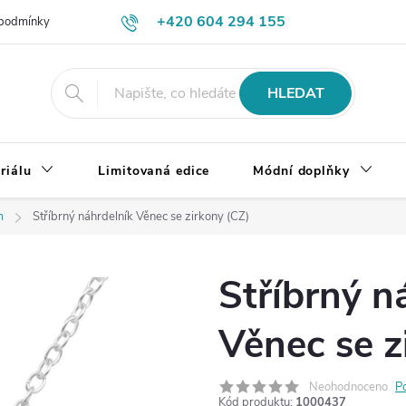
+420 604 294 155
podmínky
Výměna, vrácení a reklamace zboží
Doprava a platba
HLEDAT
riálu
Limitovaná edice
Módní doplňky
m
Stříbrný náhrdelník Věnec se zirkony (CZ)
Stříbrný n
Věnec se z
Neohodnoceno
P
Kód produktu:
1000437