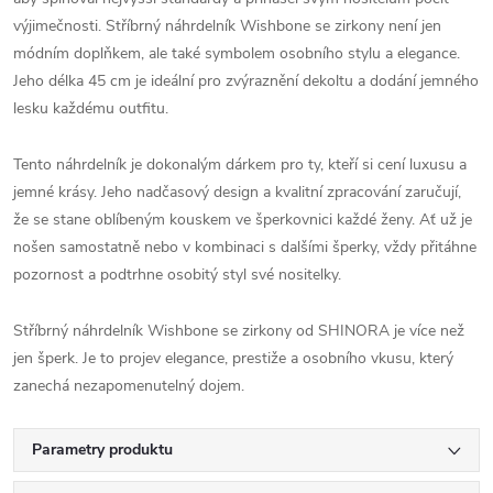
výjimečnosti. Stříbrný náhrdelník Wishbone se zirkony není jen
módním doplňkem, ale také symbolem osobního stylu a elegance.
Jeho délka 45 cm je ideální pro zvýraznění dekoltu a dodání jemného
lesku každému outfitu.
Tento náhrdelník je dokonalým dárkem pro ty, kteří si cení luxusu a
jemné krásy. Jeho nadčasový design a kvalitní zpracování zaručují,
že se stane oblíbeným kouskem ve šperkovnici každé ženy. Ať už je
nošen samostatně nebo v kombinaci s dalšími šperky, vždy přitáhne
pozornost a podtrhne osobitý styl své nositelky.
Stříbrný náhrdelník Wishbone se zirkony od SHINORA je více než
jen šperk. Je to projev elegance, prestiže a osobního vkusu, který
zanechá nezapomenutelný dojem.
Parametry produktu