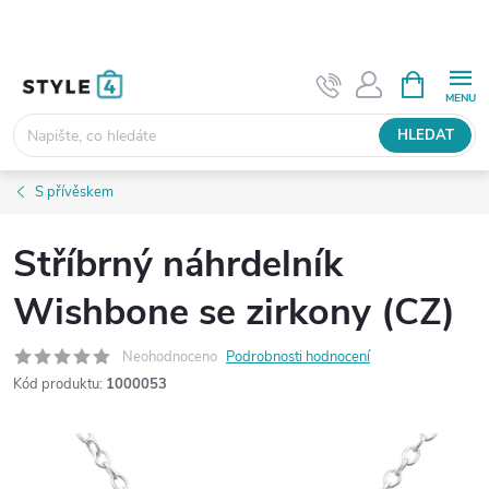
Přejít
na
obsah
NÁKUPNÍ
KOŠÍK
HLEDAT
S přívěskem
Stříbrný náhrdelník
Wishbone se zirkony (CZ)
Neohodnoceno
Podrobnosti hodnocení
Kód produktu:
1000053