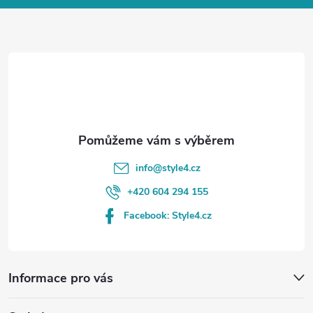
a
t
í
info
@
style4.cz
+420 604 294 155
Facebook: Style4.cz
Informace pro vás