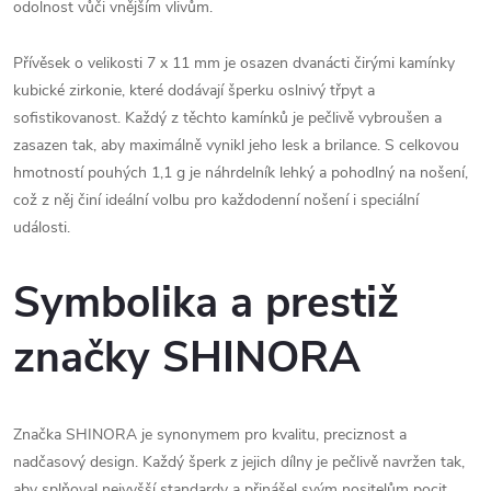
odolnost vůči vnějším vlivům.
Přívěsek o velikosti 7 x 11 mm je osazen dvanácti čirými kamínky
kubické zirkonie, které dodávají šperku oslnivý třpyt a
sofistikovanost. Každý z těchto kamínků je pečlivě vybroušen a
zasazen tak, aby maximálně vynikl jeho lesk a brilance. S celkovou
hmotností pouhých 1,1 g je náhrdelník lehký a pohodlný na nošení,
což z něj činí ideální volbu pro každodenní nošení i speciální
události.
Symbolika a prestiž
značky SHINORA
Značka SHINORA je synonymem pro kvalitu, preciznost a
nadčasový design. Každý šperk z jejich dílny je pečlivě navržen tak,
aby splňoval nejvyšší standardy a přinášel svým nositelům pocit