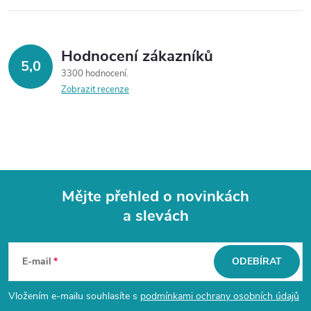
Hodnocení zákazníků
5,0
3300 hodnocení
Zobrazit recenze
Mějte přehled o novinkách
a slevách
Z
á
E-mail
ODEBÍRAT
p
Vložením e-mailu souhlasíte s
podmínkami ochrany osobních údajů