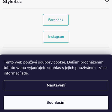
Style4.cz
Facebook
Instagram
Tento web používá soubory cookie. Dalším procházením
tohoto webu vyjadřujete souhlas s jejich používáním.. Více
informací
zde
.
Nastavení
Copyright 2026
Style4.cz
. Všechna práva vyhrazena.
Souhlasím
Vytvořil Shoptet