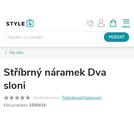
Přejít
na
obsah
NÁKUPNÍ
KOŠÍK
HLEDAT
Na ruku
Stříbrný náramek Dva
sloni
Neohodnoceno
Podrobnosti hodnocení
Kód produktu:
1000414