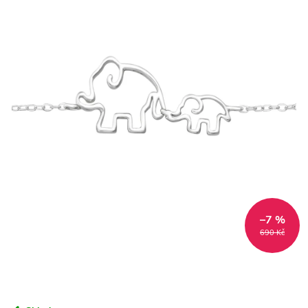
–7 %
690 Kč