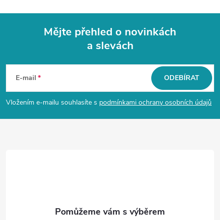
Mějte přehled o novinkách
a slevách
Z
á
E-mail
ODEBÍRAT
p
Vložením e-mailu souhlasíte s
podmínkami ochrany osobních údajů
a
t
í