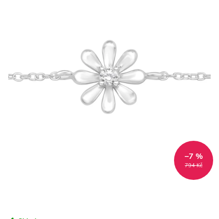
–7 %
794 Kč