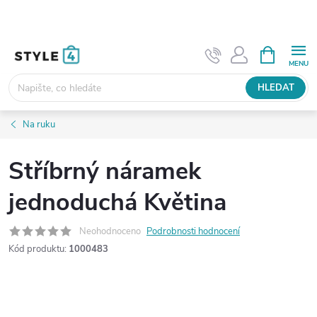
Přejít
na
obsah
NÁKUPNÍ
KOŠÍK
HLEDAT
Na ruku
Stříbrný náramek
jednoduchá Květina
Neohodnoceno
Podrobnosti hodnocení
Kód produktu:
1000483