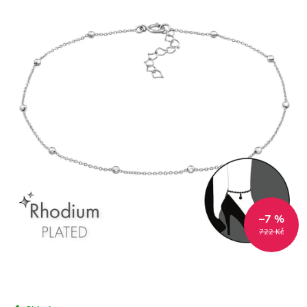
–7 %
722 Kč