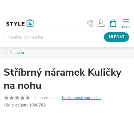
Přejít
na
obsah
NÁKUPNÍ
KOŠÍK
HLEDAT
Na nohu
Stříbrný náramek Kuličky
na nohu
Neohodnoceno
Podrobnosti hodnocení
Kód produktu:
1000782