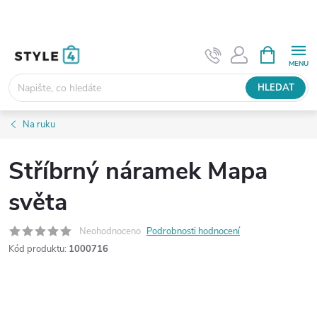
Přejít
na
obsah
NÁKUPNÍ
KOŠÍK
HLEDAT
Na ruku
Stříbrný náramek Mapa
světa
Neohodnoceno
Podrobnosti hodnocení
Kód produktu:
1000716