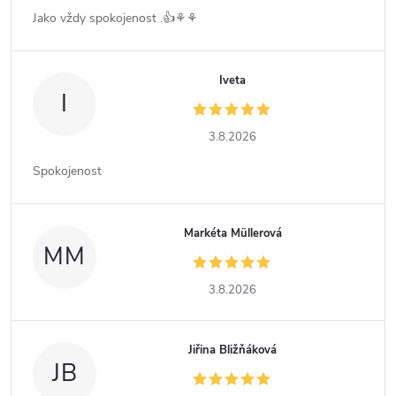
Jako vždy spokojenost .👍⚘️⚘️
Iveta
I
3.8.2026
Spokojenost
Markéta Müllerová
MM
3.8.2026
Jiřina Bližňáková
JB