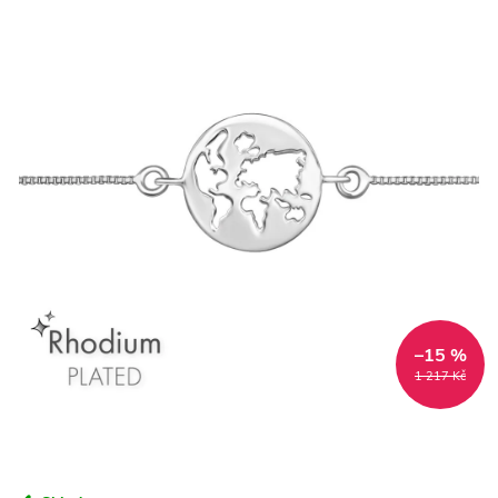
–15 %
1 217 Kč