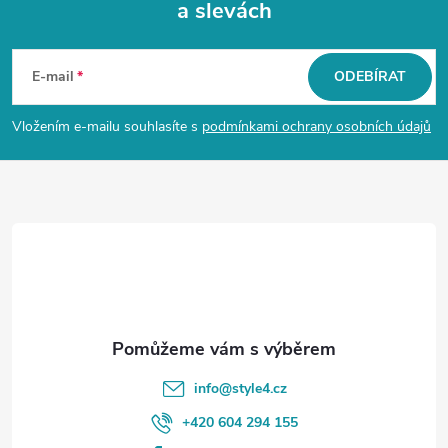
a slevách
Z
á
E-mail
ODEBÍRAT
p
Vložením e-mailu souhlasíte s
podmínkami ochrany osobních údajů
a
t
í
info
@
style4.cz
+420 604 294 155