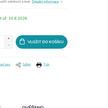
yšší odolnost a lesk.
Detailní informace
10.8.2026
VLOŽIT DO KOŠÍKU
dací pes
Sdílet
Tisk
Ů
OVĚŘENO