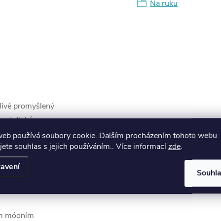
Na ruku
livě promyšlený
m estetickým
nické proporce činí
web používá soubory cookie. Dalším procházením tohoto webu
jete souhlas s jejich používáním.. Více informací
zde
.
ou příležitost, ať
ní setkání.
avení
Souhl
 šperky, což
led.
ným módním