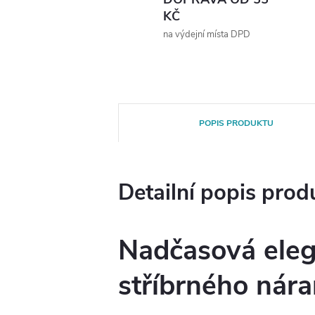
KČ
na výdejní místa DPD
POPIS PRODUKTU
Detailní popis prod
Nadčasová ele
stříbrného nár