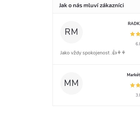
RADK
RM
6.
Jako vždy spokojenost .👍⚘️⚘️
Markét
MM
3.