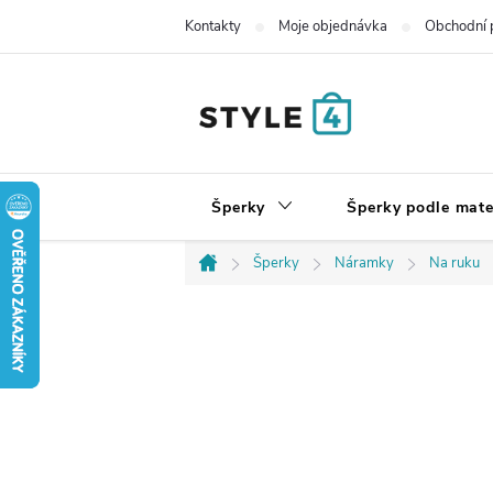
Přejít
Kontakty
Moje objednávka
Obchodní 
na
obsah
Šperky
Šperky podle mate
Šperky
Náramky
Na ruku
Domů