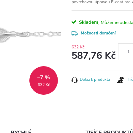
povrchovou úpravou E-coat pro v
Skladem
Možnosti doručení
632 Kč
587,76 Kč
Měrná
cena:
–7 %
Dotaz k produktu
Hlí
632 Kč
RYCHLÉ
TISÍCE PRODUKT