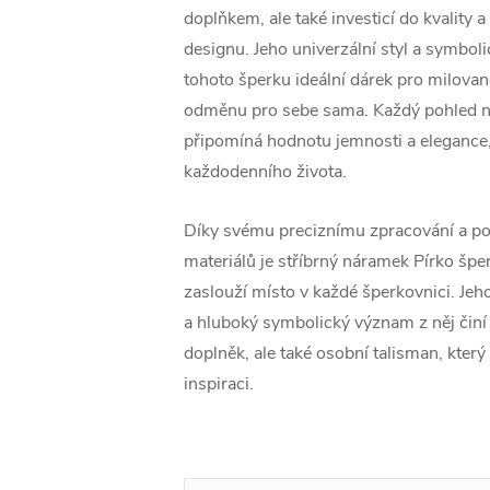
doplňkem, ale také investicí do kvality
designu. Jeho univerzální styl a symbol
tohoto šperku ideální dárek pro milova
odměnu pro sebe sama. Každý pohled n
připomíná hodnotu jemnosti a elegance,
každodenního života.
Díky svému preciznímu zpracování a pou
materiálů je stříbrný náramek Pírko šper
zaslouží místo v každé šperkovnici. Je
a hluboký symbolický význam z něj činí
doplněk, ale také osobní talisman, který 
inspiraci.