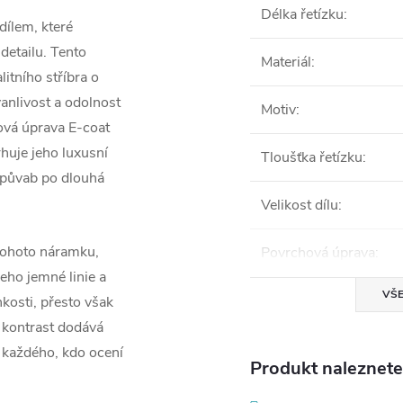
Délka řetízku
:
dílem, které
detailu. Tento
Materiál
:
litního stříbra o
anlivost a odolnost
Motiv
:
ová úprava E-coat
huje jeho luxusní
Tloušťka řetízku
:
j půvab po dlouhá
Velikost dílu
:
 tohoto náramku,
Povrchová úprava
:
eho jemné linie a
VŠE
kosti, přesto však
 kontrast dodává
í každého, kdo ocení
Produkt naleznete 