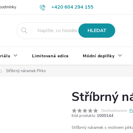
+420 604 294 155
podmínky
Výměna, vrácení a reklamace zboží
Doprava a platba
HLEDAT
riálu
Limitovaná edice
Módní doplňky
Stříbrný náramek Pírko
Stříbrný n
Neohodnoceno
P
Kód produktu:
1000144
Stříbrný náramek s motivem pírka,