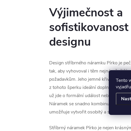
Výjimečnost a
sofistikovanost
designu
Design stříbrného náramku Pírko je peč
tak, aby vyhovoval i těm nejnáročnější
požadavkům. Jeho jemné křivky a harmo
Tento 
vyjadřu
z tohoto šperku ideální doplněk pro každ
už jde o formální událost nebo neformál
Nast
Náramek se snadno kombinuje s dalšími
umožňuje vytvořit osobitý a stylový vzh
Stříbrný náramek Pírko je nejen krás