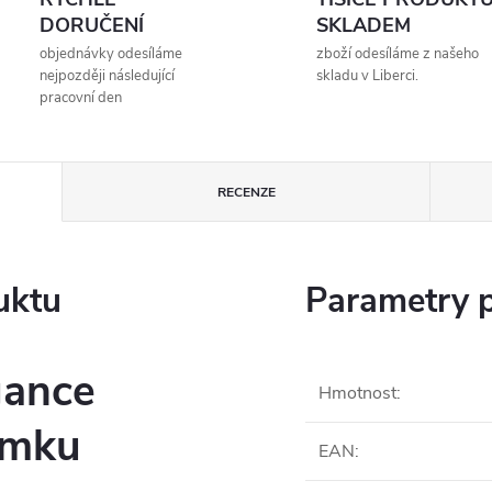
DORUČENÍ
SKLADEM
objednávky odesíláme
zboží odesíláme z našeho
nejpozději následující
skladu v Liberci.
pracovní den
RECENZE
uktu
Parametry 
gance
Hmotnost
:
amku
EAN
: