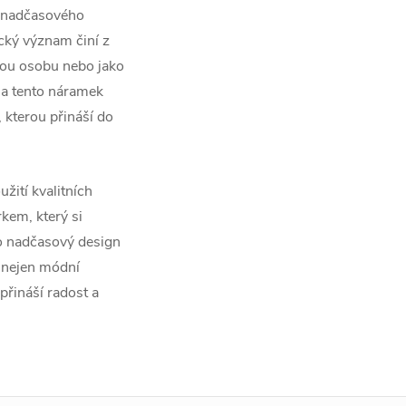
 a nadčasového
ický význam činí z
nou osobu nebo jako
a tento náramek
 kterou přináší do
žití kvalitních
kem, který si
ho nadčasový design
 nejen módní
přináší radost a