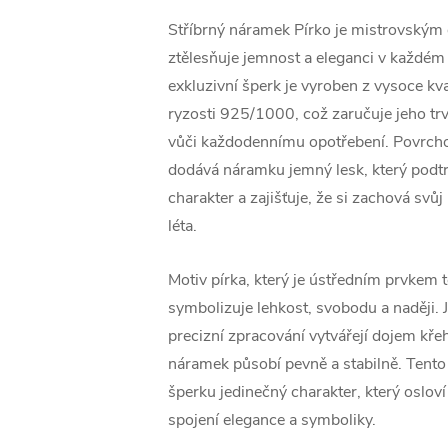
Stříbrný náramek Pírko je mistrovským 
ztělesňuje jemnost a eleganci v každém 
exkluzivní šperk je vyroben z vysoce kva
ryzosti 925/1000, což zaručuje jeho trv
vůči každodennímu opotřebení. Povrch
dodává náramku jemný lesk, který podtr
charakter a zajišťuje, že si zachová svů
léta.
Motiv pírka, který je ústředním prvkem
symbolizuje lehkost, svobodu a naději. J
precizní zpracování vytvářejí dojem křeh
náramek působí pevně a stabilně. Tento
šperku jedinečný charakter, který oslov
spojení elegance a symboliky.