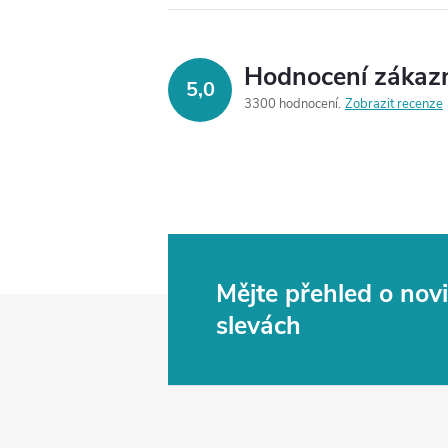
Hodnocení zákaz
5,0
3300 hodnocení
Zobrazit recenze
Mějte přehled o no
Z
slevách
á
p