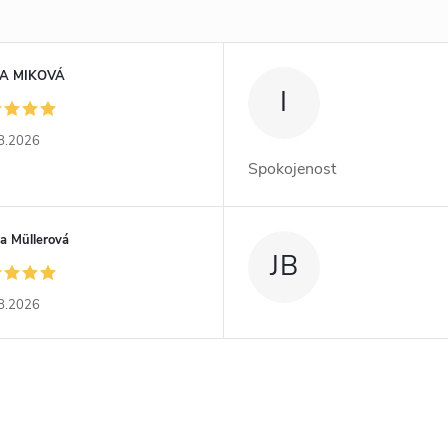
A MIKOVÁ
I
8.2026
Spokojenost
a Müllerová
JB
8.2026