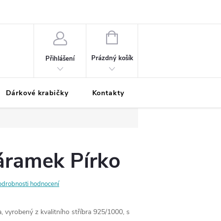
Podmínky ochrany osobních údajů
Odložená platba
Blog
Pé
NÁKUPNÍ
KOŠÍK
Prázdný košík
Přihlášení
Dárkové krabičky
Kontakty
Moje objednávka
áramek Pírko
odrobnosti hodnocení
 vyrobený z kvalitního stříbra 925/1000, s