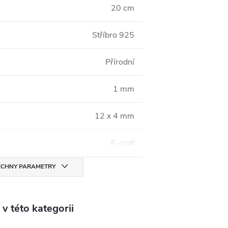
20 cm
Stříbro 925
Přírodní
1 mm
12 x 4 mm
E-coat
CHNY PARAMETRY
v této kategorii