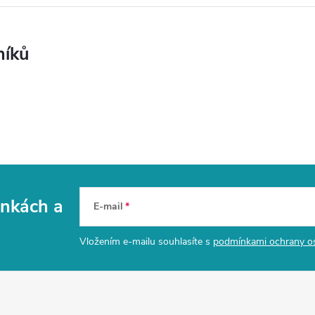
níků
vinkách
a
E-mail
Vložením e-mailu souhlasíte s
podmínkami ochrany o