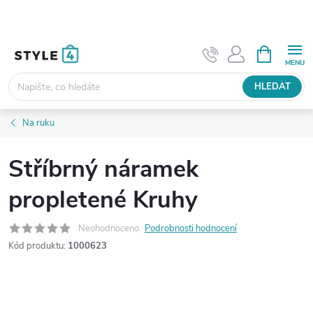
Přejít
na
obsah
NÁKUPNÍ
KOŠÍK
HLEDAT
Na ruku
Stříbrný náramek
propletené Kruhy
Neohodnoceno
Podrobnosti hodnocení
Kód produktu:
1000623