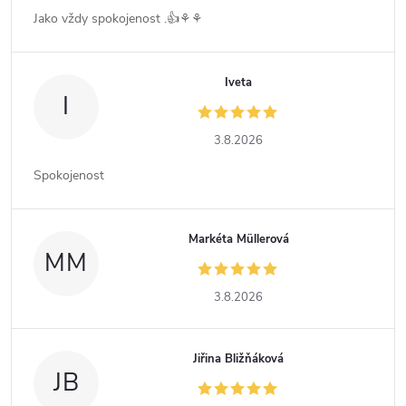
Jako vždy spokojenost .👍⚘️⚘️
Iveta
I
3.8.2026
Spokojenost
Markéta Müllerová
MM
3.8.2026
Jiřina Bližňáková
JB