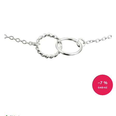
–7 %
648 Kč