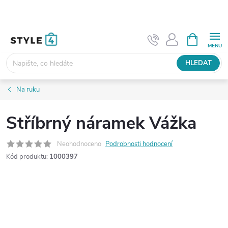
Přejít
na
obsah
NÁKUPNÍ
KOŠÍK
HLEDAT
Na ruku
Stříbrný náramek Vážka
Neohodnoceno
Podrobnosti hodnocení
Kód produktu:
1000397