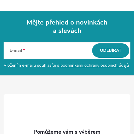
Mějte přehled o novinkách
a slevách
Z
á
E-mail
ODEBÍRAT
p
Vložením e-mailu souhlasíte s
podmínkami ochrany osobních údajů
a
t
í