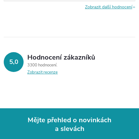
Zobrazit další hodnocení
Hodnocení zákazníků
5,0
3300 hodnocení
Zobrazit recenze
Mějte přehled o novinkách
a slevách
Z