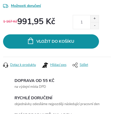
Možnosti doručení
991,95 Kč
1 167 Kč
Měrná
cena:
VLOŽIT DO KOŠÍKU
Dotaz k produktu
Hlídací pes
Sdílet
DOPRAVA OD 55 KČ
na výdejní místa DPD
RYCHLÉ DORUČENÍ
objednávky odesíláme nejpozději následující pracovní den