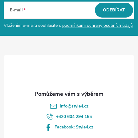
á
E-mail
ODEBÍRAT
p
Vložením e-mailu souhlasíte s
podmínkami ochrany osobních údajů
a
t
í
info
@
style4.cz
+420 604 294 155
Facebook: Style4.cz