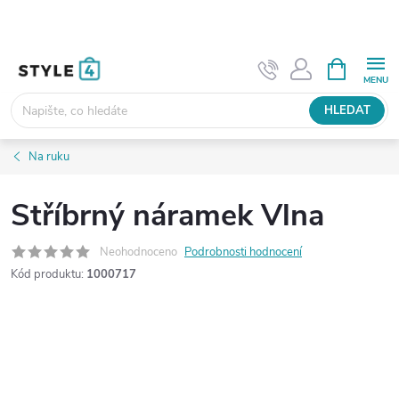
Přejít
na
obsah
NÁKUPNÍ
KOŠÍK
HLEDAT
Na ruku
Stříbrný náramek Vlna
Neohodnoceno
Podrobnosti hodnocení
Kód produktu:
1000717