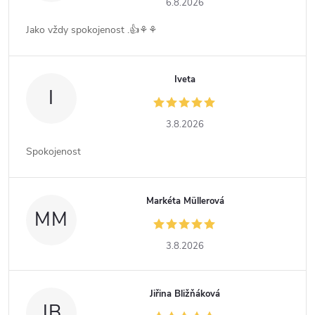
6.8.2026
Jako vždy spokojenost .👍⚘️⚘️
Iveta
I
3.8.2026
Spokojenost
Markéta Müllerová
MM
3.8.2026
Jiřina Bližňáková
JB