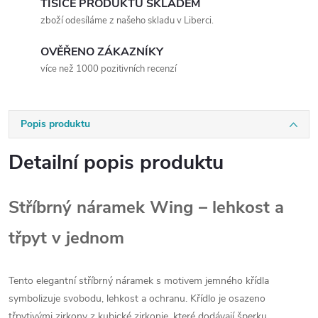
TISÍCE PRODUKTŮ SKLADEM
zboží odesíláme z našeho skladu v Liberci.
OVĚŘENO ZÁKAZNÍKY
více než 1000 pozitivních recenzí
Popis produktu
Detailní popis produktu
Stříbrný náramek Wing – lehkost a
třpyt v jednom
Tento elegantní stříbrný náramek s motivem jemného křídla
symbolizuje svobodu, lehkost a ochranu. Křídlo je osazeno
třpytivými zirkony z kubické zirkonie, které dodávají šperku