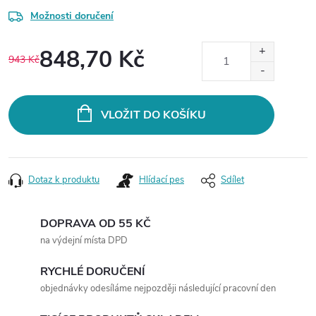
Možnosti doručení
848,70 Kč
943 Kč
Měrná
cena:
VLOŽIT DO KOŠÍKU
Dotaz k produktu
Hlídací pes
Sdílet
DOPRAVA OD 55 KČ
na výdejní místa DPD
RYCHLÉ DORUČENÍ
objednávky odesíláme nejpozději následující pracovní den