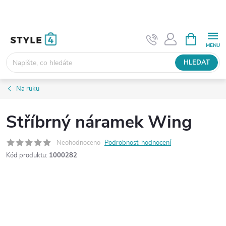
Přejít
na
obsah
NÁKUPNÍ
KOŠÍK
HLEDAT
Na ruku
Stříbrný náramek Wing
Neohodnoceno
Podrobnosti hodnocení
Kód produktu:
1000282