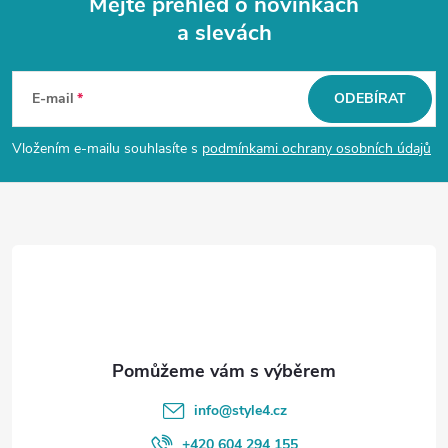
Mějte přehled o novinkách
a slevách
Z
á
E-mail
ODEBÍRAT
p
Vložením e-mailu souhlasíte s
podmínkami ochrany osobních údajů
a
t
í
info
@
style4.cz
+420 604 294 155