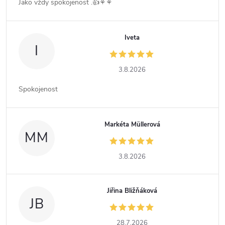
Jako vždy spokojenost .👍⚘️⚘️
Iveta
I
3.8.2026
Spokojenost
Markéta Müllerová
MM
3.8.2026
Jiřina Bližňáková
JB
28.7.2026