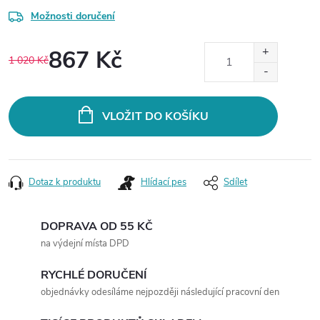
Možnosti doručení
867 Kč
1 020 Kč
Měrná
cena:
VLOŽIT DO KOŠÍKU
Dotaz k produktu
Hlídací pes
Sdílet
DOPRAVA OD 55 KČ
na výdejní místa DPD
RYCHLÉ DORUČENÍ
objednávky odesíláme nejpozději následující pracovní den