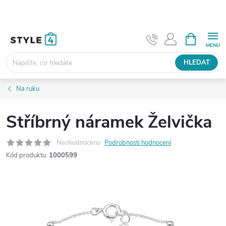
Přejít
na
obsah
NÁKUPNÍ
KOŠÍK
HLEDAT
Na ruku
Stříbrný náramek Želvička
Neohodnoceno
Podrobnosti hodnocení
Kód produktu:
1000599