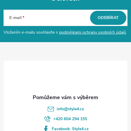
Z
á
E-mail
ODEBÍRAT
p
Vložením e-mailu souhlasíte s
podmínkami ochrany osobních údajů
a
t
í
info
@
style4.cz
+420 604 294 155
Facebook: Style4.cz