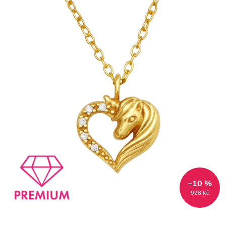
–10 %
928 Kč