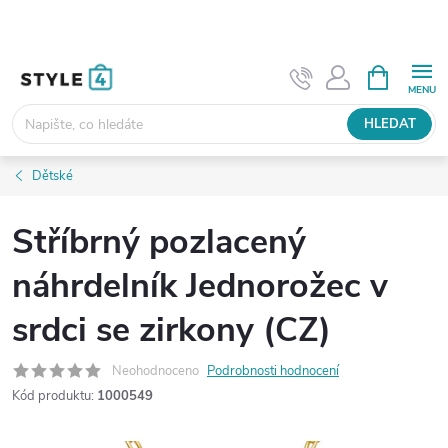
Přejít
na
obsah
NÁKUPNÍ
KOŠÍK
HLEDAT
Dětské
Stříbrný pozlacený
náhrdelník Jednorožec v
srdci se zirkony (CZ)
Neohodnoceno
Podrobnosti hodnocení
Kód produktu:
1000549