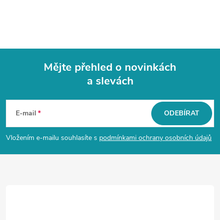
Mějte přehled o novinkách
a slevách
Z
á
E-mail
ODEBÍRAT
p
Vložením e-mailu souhlasíte s
podmínkami ochrany osobních údajů
a
t
í