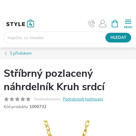
Přejít
na
obsah
NÁKUPNÍ
KOŠÍK
HLEDAT
S přívěskem
Stříbrný pozlacený
náhrdelník Kruh srdcí
Neohodnoceno
Podrobnosti hodnocení
Kód produktu:
1000732