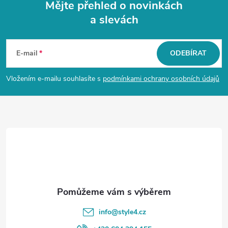
Mějte přehled o novinkách
a slevách
Z
á
E-mail
ODEBÍRAT
p
Vložením e-mailu souhlasíte s
podmínkami ochrany osobních údajů
a
t
í
info
@
style4.cz