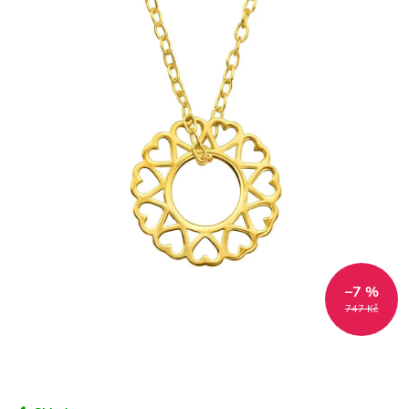
–7 %
747 Kč