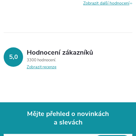
Zobrazit další hodnocení
Hodnocení zákazníků
5,0
3300 hodnocení
Zobrazit recenze
Mějte přehled o novinkách
a slevách
Z