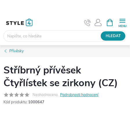
Přejít
na
obsah
NÁKUPNÍ
KOŠÍK
HLEDAT
Přívěsky
Stříbrný přívěsek
Čtyřlístek se zirkony (CZ)
Neohodnoceno
Podrobnosti hodnocení
Kód produktu:
1000647