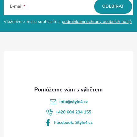
á
E-mail
ODEBÍRAT
p
Vložením e-mailu souhlasíte s
podmínkami ochrany osobních údajů
a
t
í
info
@
style4.cz
+420 604 294 155
Facebook: Style4.cz