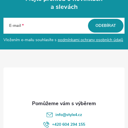
a slevách
Z
á
E-mail
ODEBÍRAT
p
Vložením e-mailu souhlasíte s
podmínkami ochrany osobních údajů
a
t
í
info
@
style4.cz
+420 604 294 155