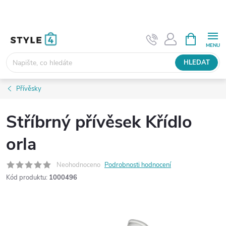
Přejít
na
obsah
NÁKUPNÍ
KOŠÍK
HLEDAT
Přívěsky
Stříbrný přívěsek Křídlo
orla
Neohodnoceno
Podrobnosti hodnocení
Kód produktu:
1000496