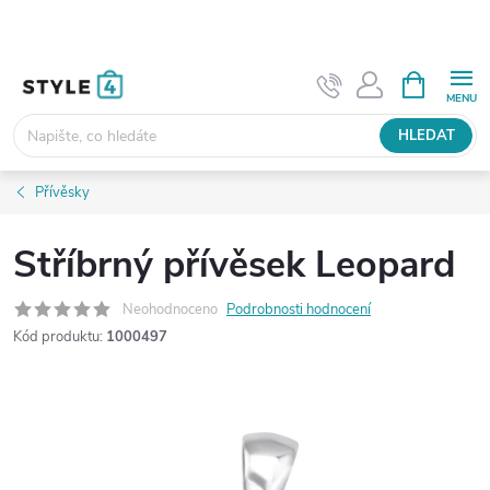
Přejít
na
obsah
NÁKUPNÍ
KOŠÍK
HLEDAT
Přívěsky
Stříbrný přívěsek Leopard
Neohodnoceno
Podrobnosti hodnocení
Kód produktu:
1000497